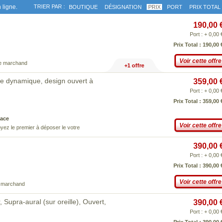
 ligne.
TRIER PAR :
BOUTIQUE
DÉSIGNATION
PRIX
PORT
PRIX TOTAL
190,00 
Port : + 0,00 
Prix Total : 190,00 
Voir cette offre
ce marchand
+1 offre
te dynamique, design ouvert à
359,00 
Port : + 0,00 
Prix Total : 359,00 
ace
Voir cette offre
yez le premier à déposer le votre
390,00 
Port : + 0,00 
Prix Total : 390,00 
Voir cette offre
e marchand
Supra-aural (sur oreille), Ouvert,
390,00 
Port : + 0,00 