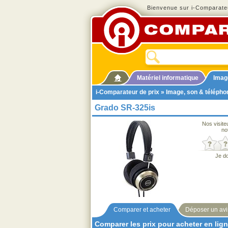
Bienvenue sur i-Comparateu
Matériel informatique
Imag
i-Comparateur de prix
»
Image, son & télépho
Grado SR-325is
Nos visite
no
Je d
Comparer et acheter
Déposer un avi
Comparer les prix pour acheter en lig