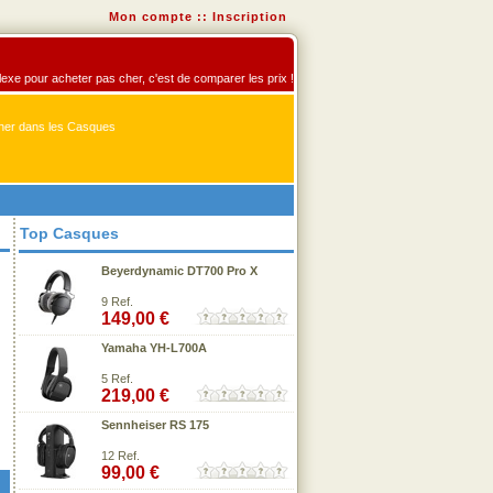
Mon compte
::
Inscription
flexe pour acheter pas cher, c'est de comparer les prix !
er dans les Casques
Top Casques
Beyerdynamic DT700 Pro X
9 Ref.
149,00 €
Yamaha YH-L700A
5 Ref.
219,00 €
Sennheiser RS 175
12 Ref.
99,00 €