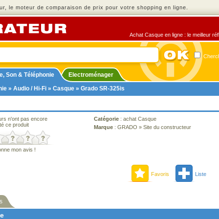
r, le moteur de comparaison de prix pour votre shopping en ligne.
Achat Casque en ligne : le meilleur ré
Cherch
e, Son & Téléphonie
Electroménager
nie
»
Audio / Hi-Fi
»
Casque
» Grado SR-325is
urs n'ont pas encore
Catégorie
:
achat Casque
té ce produit
Marque
:
GRADO
»
Site du constructeur
onne mon avis !
Favoris
Liste
s
ne