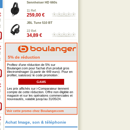
Sennheiser HD 660s
11 Ref.
€
259,00 €
€
JBL Tune 510 BT
€
22 Ref.
34,89 €
€
€
5% de réduction
€
Profitez d'une réduction de 5% sur
Boulanger.com pour l'achat d'un produit gros
électroménager (à partir de 449 euro). Pour en
profiter, saisissez le code promotion :
GAM5
€
Les prix affichés sur i-Comparateur tiennent
€
compte de cette réduction. Offre non éligible en
magasin et sur les opérations commerciales et
€
nouveautés, valable jusqu'au 31/05/24.
Voir cette promo chez Boulanger.com
€
Achat Image, son & téléphonie
€