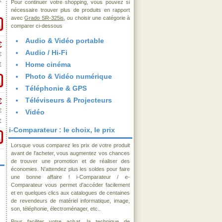
€
Pour continuer votre shopping, vous pouvez si
nécessaire trouver plus de produits en rapport
avec
Grado SR-325is
, ou choisir une catégorie à
comparer ci-dessous
Audio & Vidéo portable
€
Audio / Hi-Fi
€
Home cinéma
€
Photo & Vidéo numérique
Téléphonie & GPS
Téléviseurs & Projecteurs
€
€
Vidéo
€
i-Comparateur : le choix, le prix
Lorsque vous comparez les prix de votre produit
avant de l'acheter, vous augmentez vos chances
de trouver une promotion et de réaliser des
économies. N'attendez plus les soldes pour faire
une bonne affaire ! i-Comparateur / e-
Comparateur vous permet d'accéder facilement
et en quelques clics aux catalogues de centaines
de revendeurs de matériel informatique, image,
son, téléphonie, électroménager, etc..
Pour faciliter votre achat, la technique de