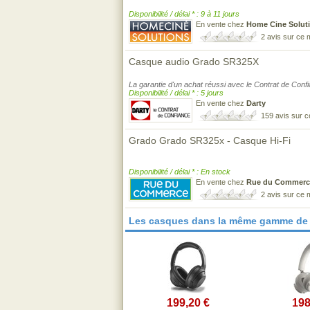
Disponibilité / délai * : 9 à 11 jours
En vente chez
Home Cine Solut
2 avis sur ce
Casque audio Grado SR325X
La garantie d'un achat réussi avec le Contrat de Conf
Disponibilité / délai * : 5 jours
En vente chez
Darty
159 avis sur 
Grado Grado SR325x - Casque Hi-Fi
Disponibilité / délai * : En stock
En vente chez
Rue du Commerc
2 avis sur ce
Les casques dans la même gamme de 
199,20 €
198