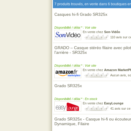
7 produits trouvés, en vente dans 6 boutiques en
Casques hi-fi Grado SR325x
Disponibilité / délai * : Voir site
En vente chez
Son-Vidéo
110 avis sur 
GRADO – Casque stéréo filaire avec pilo
l'arrière - SR325x
Disponibilité / délai * : Voir site
En vente chez
Amazon MarketPl
Aucun avis, so
Grado SR325x
Disponibilité / délai * : En stock
En vente chez
EasyLounge
41 avis sur c
Grado SR325x - Casque hi-fi ou écouteur, 
Dynamique, Filaire