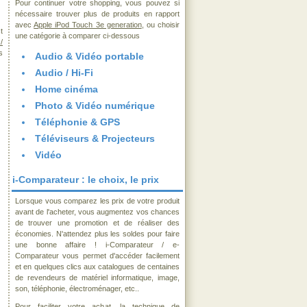
Pour continuer votre shopping, vous pouvez si
nécessaire trouver plus de produits en rapport
avec
Apple iPod Touch 3e generation
, ou choisir
t
une catégorie à comparer ci-dessous
/
s
Audio & Vidéo portable
Audio / Hi-Fi
Home cinéma
Photo & Vidéo numérique
Téléphonie & GPS
Téléviseurs & Projecteurs
Vidéo
i-Comparateur : le choix, le prix
Lorsque vous comparez les prix de votre produit
avant de l'acheter, vous augmentez vos chances
de trouver une promotion et de réaliser des
économies. N'attendez plus les soldes pour faire
une bonne affaire ! i-Comparateur / e-
Comparateur vous permet d'accéder facilement
et en quelques clics aux catalogues de centaines
de revendeurs de matériel informatique, image,
son, téléphonie, électroménager, etc..
Pour faciliter votre achat, la technique de