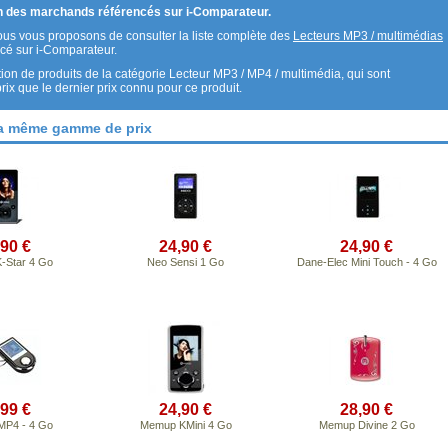
un des marchands référencés sur i-Comparateur.
nous vous proposons de consulter la liste complète des
Lecteurs MP3 / multimédias
cé sur i-Comparateur.
on de produits de la catégorie Lecteur MP3 / MP4 / multimédia, qui sont
 que le dernier prix connu pour ce produit.
la même gamme de prix
,90 €
24,90 €
24,90 €
-Star 4 Go
Neo Sensi 1 Go
Dane-Elec Mini Touch - 4 Go
,99 €
24,90 €
28,90 €
MP4 - 4 Go
Memup KMini 4 Go
Memup Divine 2 Go