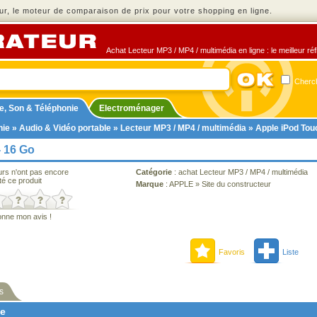
r, le moteur de comparaison de prix pour votre shopping en ligne.
Achat Lecteur MP3 / MP4 / multimédia en ligne : le meilleur ré
Cherch
e, Son & Téléphonie
Electroménager
nie
»
Audio & Vidéo portable
»
Lecteur MP3 / MP4 / multimédia
» Apple iPod Touc
- 16 Go
urs n'ont pas encore
Catégorie
:
achat Lecteur MP3 / MP4 / multimédia
té ce produit
Marque
:
APPLE
»
Site du constructeur
onne mon avis !
Favoris
Liste
s
ne