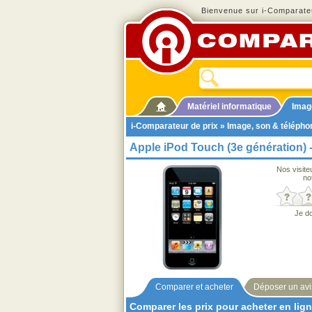
Bienvenue sur i-Comparateu
Matériel informatique
Imag
i-Comparateur de prix
»
Image, son & télépho
Apple iPod Touch (3e génération) 
Nos visite
no
Je d
Comparer et acheter
Déposer un avi
Comparer les prix pour acheter en lig