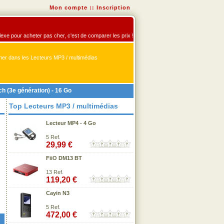
Mon compte
::
Inscription
flexe pour acheter pas cher, c'est de comparer les prix !
er dans les Lecteurs MP3 / multimédias
h (3e génération) - 16 Go
Top Lecteurs MP3 / multimédias
Lecteur MP4 - 4 Go
5 Ref.
29,99 €
FiiO DM13 BT
13 Ref.
119,20 €
Cayin N3
5 Ref.
472,00 €