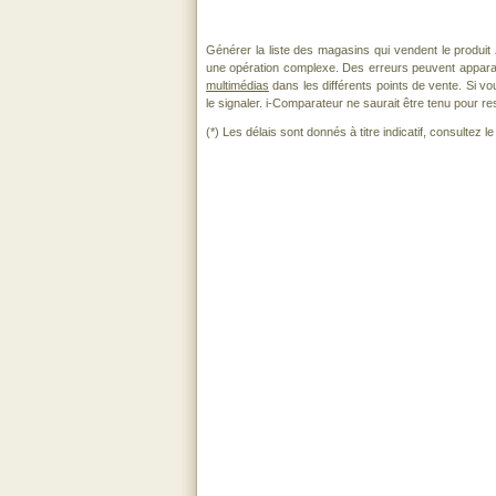
Générer la liste des magasins qui vendent le produit
une opération complexe. Des erreurs peuvent apparaî
multimédias
dans les différents points de vente. Si 
le signaler. i-Comparateur ne saurait être tenu pour res
(*) Les délais sont donnés à titre indicatif, consultez 