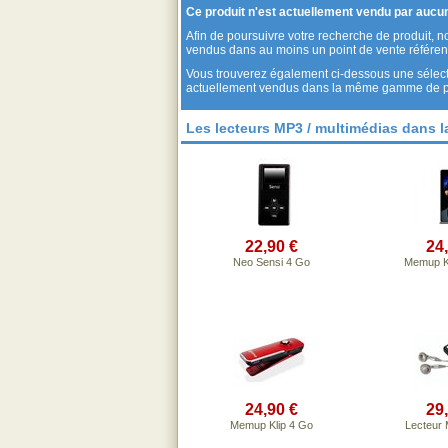
Ce produit n'est actuellement vendu par auc
Afin de poursuivre votre recherche de produit, 
vendus dans au moins un point de vente référen
Vous trouverez également ci-dessous une sélecti
actuellement vendus dans la même gamme de prix
Les lecteurs MP3 / multimédias dans 
22,90 €
24
Neo Sensi 4 Go
Memup K
24,90 €
29
Memup Klip 4 Go
Lecteur 