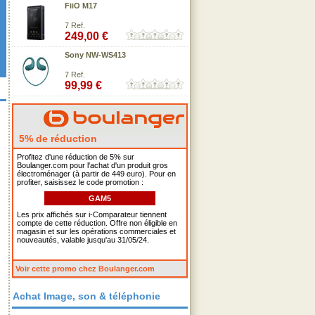
FiiO M17
7 Ref.
249,00 €
Sony NW-WS413
7 Ref.
99,99 €
5% de réduction
Profitez d'une réduction de 5% sur
Boulanger.com pour l'achat d'un produit gros
électroménager (à partir de 449 euro). Pour en
profiter, saisissez le code promotion :
GAM5
Les prix affichés sur i-Comparateur tiennent
compte de cette réduction. Offre non éligible en
magasin et sur les opérations commerciales et
nouveautés, valable jusqu'au 31/05/24.
Voir cette promo chez Boulanger.com
Achat Image, son & téléphonie