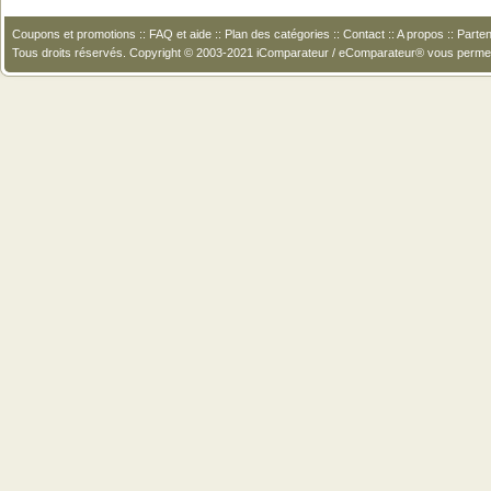
Coupons et promotions
::
FAQ et aide
::
Plan des catégories
::
Contact
::
A propos
::
Parten
Tous droits réservés. Copyright © 2003-2021 iComparateur / eComparateur® vous perme