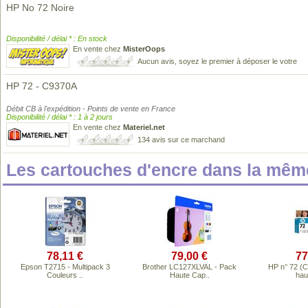
HP No 72 Noire
Disponibilité / délai * : En stock
En vente chez
MisterOops
Aucun avis, soyez le premier à déposer le votre
HP 72 - C9370A
Débit CB à l'expédition - Points de vente en France
Disponibilité / délai * : 1 à 2 jours
En vente chez
Materiel.net
134 avis sur ce marchand
Les cartouches d'encre dans la mê
78,11 €
79,00 €
77
Epson T2715 - Multipack 3
Brother LC127XLVAL - Pack
HP n° 72 (
Couleurs ..
Haute Cap..
hau