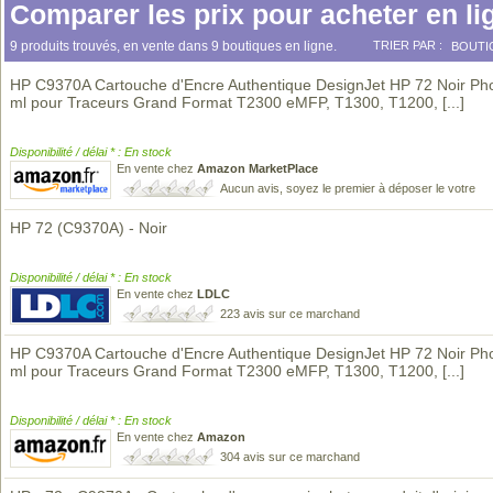
Comparer les prix pour acheter en li
9 produits trouvés, en vente dans 9 boutiques en ligne.
TRIER PAR :
BOUTI
HP C9370A Cartouche d'Encre Authentique DesignJet HP 72 Noir Ph
ml pour Traceurs Grand Format T2300 eMFP, T1300, T1200,
[...]
Disponibilité / délai * : En stock
En vente chez
Amazon MarketPlace
Aucun avis, soyez le premier à déposer le votre
HP 72 (C9370A) - Noir
Disponibilité / délai * : En stock
En vente chez
LDLC
223 avis sur ce marchand
HP C9370A Cartouche d'Encre Authentique DesignJet HP 72 Noir Ph
ml pour Traceurs Grand Format T2300 eMFP, T1300, T1200,
[...]
Disponibilité / délai * : En stock
En vente chez
Amazon
304 avis sur ce marchand