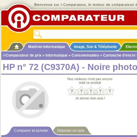
Bienvenue sur i-Comparateur, le moteur de comparaison de
Matériel informatique
Image, Son & Téléphonie
Elect
i-Comparateur de prix
»
Informatique
»
Consommables
»
Cartouche d'encre
HP n° 72 (C9370A) - Noire photo
Nos visiteurs n'ont pas encore
noté ce produit
Je donne mon avis !
Comparer et acheter
Déposer un avis