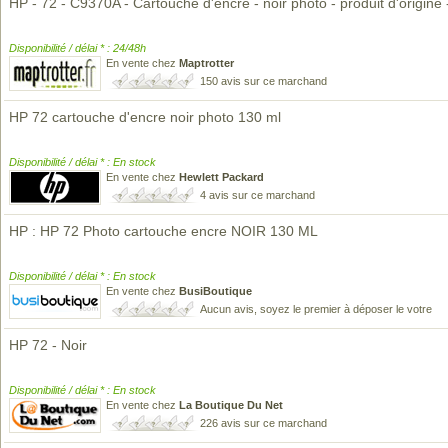
HP - 72 - C9370A - Cartouche d'encre - noir photo - produit d'origine 
Disponibilité / délai * : 24/48h
En vente chez
Maptrotter
150 avis sur ce marchand
HP 72 cartouche d'encre noir photo 130 ml
Disponibilité / délai * : En stock
En vente chez
Hewlett Packard
4 avis sur ce marchand
HP : HP 72 Photo cartouche encre NOIR 130 ML
Disponibilité / délai * : En stock
En vente chez
BusiBoutique
Aucun avis, soyez le premier à déposer le votre
HP 72 - Noir
Disponibilité / délai * : En stock
En vente chez
La Boutique Du Net
226 avis sur ce marchand