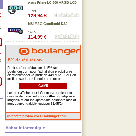
Asus Prime LC 360 ARGB LCD
7 Ref.
€
128,94 €
€
MSI MAG Coreliquid I360
€
14 Ref.
114,99 €
€
5% de réduction
€
€
Profitez d'une réduction de 5% sur
Boulanger.com pour l'achat d'un produit gros
électroménager (à partir de 449 euro). Pour en
profiter, saisissez le code promotion :
GAM5
Les prix affichés sur i-Comparateur tiennent
compte de cette réduction. Offre non éligible en
magasin et sur les opérations commerciales et
nouveautés, valable jusqu'au 31/05/24.
Voir cette promo chez Boulanger.com
Achat Informatique