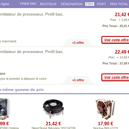
 ligne.
TRIER PAR :
BOUTIQUE
DÉSIGNATION
PRIX
PORT
PRIX TOTAL
tilateur de processeur, Profil bas,
21,42 
Port : + 3,99 
Prix Total : 25,41 
Voir cette offre
ce marchand
+1 offre
tilateur de processeur, Profil bas,
22,49 
Port : + 14,60 
Prix Total : 37,09 
ace
Voir cette offre
yez le premier à déposer le votre
+1 offre
la même gamme de prix
,99 €
21,42 €
17,90 €
PS9X Optima
SilverStone Nitrogon SST-NT09
Noctua NH-U12S