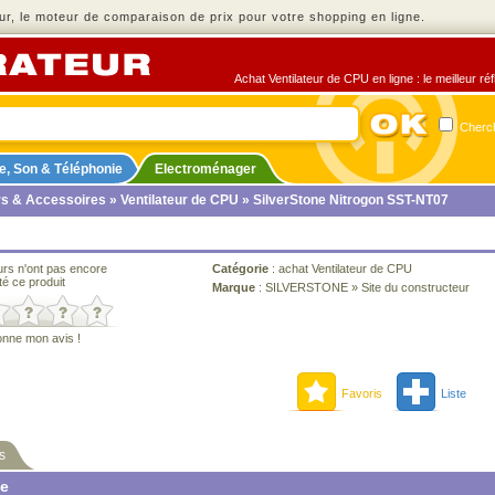
r, le moteur de comparaison de prix pour votre shopping en ligne.
Achat Ventilateur de CPU en ligne : le meilleur ré
Cherch
e, Son & Téléphonie
Electroménager
rs & Accessoires
»
Ventilateur de CPU
» SilverStone Nitrogon SST-NT07
urs n'ont pas encore
Catégorie
:
achat Ventilateur de CPU
té ce produit
Marque
:
SILVERSTONE
»
Site du constructeur
onne mon avis !
Favoris
Liste
s
ne