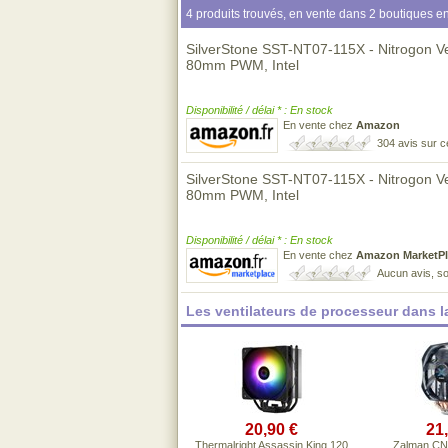
4 produits trouvés, en vente dans 2 boutiques en
SilverStone SST-NT07-115X - Nitrogon Ven
80mm PWM, Intel
Disponibilité / délai * : En stock
En vente chez
Amazon
304 avis sur 
SilverStone SST-NT07-115X - Nitrogon Ven
80mm PWM, Intel
Disponibilité / délai * : En stock
En vente chez
Amazon MarketPl
Aucun avis, so
Les ventilateurs de processeur dans 
20,90 €
21
Thermalright Assassin King 120
Zalman CN