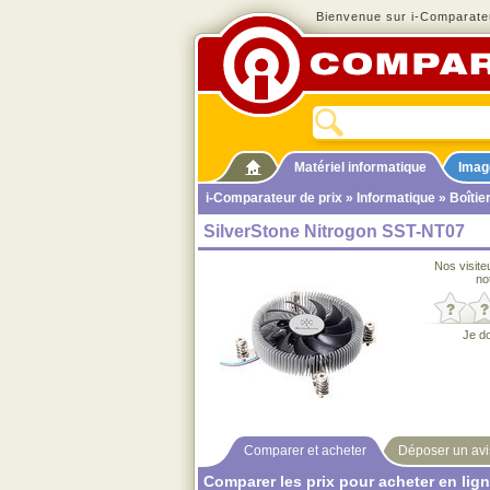
Bienvenue sur i-Comparateu
Matériel informatique
Imag
i-Comparateur de prix
»
Informatique
»
Boîtie
SilverStone Nitrogon SST-NT07
Nos visite
no
Je d
Comparer et acheter
Déposer un avi
Comparer les prix pour acheter en lig