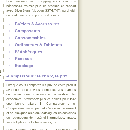
Pour continuer votre shopping, vous pouvez si
nécessaire trouver plus de produits en rapport
avec
SilverStone Nitrogon SST-NT07
, ou choisir
une catégorie à comparer ci-dessous
Boîtiers & Accessoires
Composants
Consommables
Ordinateurs & Tablettes
Périphériques
Réseaux
Stockage
n
r
-
i-Comparateur : le choix, le prix
Lorsque vous comparez les prix de votre produit
avant de l'acheter, vous augmentez vos chances
de trouver une promotion et de réaliser des
économies. N'attendez plus les soldes pour faire
une bonne affaire ! i-Comparateur / e-
Comparateur vous permet d'accéder facilement
et en quelques clics aux catalogues de centaines
de revendeurs de matériel informatique, image,
son, téléphonie, électroménager, etc..
Pour faciliter votre achat, la technique de