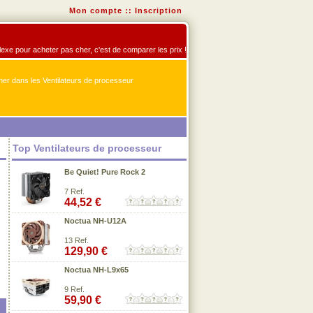
Mon compte
::
Inscription
flexe pour acheter pas cher, c'est de comparer les prix !
er dans les Ventilateurs de processeur
Top Ventilateurs de processeur
Be Quiet! Pure Rock 2
7 Ref.
44,52 €
Noctua NH-U12A
13 Ref.
129,90 €
Noctua NH-L9x65
9 Ref.
59,90 €