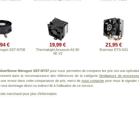
,94 €
19,99 €
21,95 €
itrogon SST-NT08
Thermalright Assassin AX 90
Enermax ETS-N31
SE V2
ilverStone Nitrogon SST-NT07
pour vous permettre de comparer les prix est une opératio
ièrement dans la reconnaissance des références de la catégorie
Ventilateurs de processeu
ez une erreur dans cette comparaison de prix, merci de
nous contacter
pour nous le signaler. i
ut dommage direct ou indirect lié à l'utilisation de ce service.
le site marchand pour plus d'information.