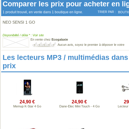
Comparer les prix pour acheter en li
1 produit trouvé, en vente dans 1 boutique en ligne.
TRIER PAR :
BOUTI
NEO SENSI 1 GO
Disponibilité / délai * : Voir site
En vente chez
Ecogalaxie
Aucun avis, soyez le premier à déposer le votre
Les lecteurs MP3 / multimédias da
prix
24,90 €
24,90 €
29
Memup K-Star 4 Go
Dane-Elec Mini Touch - 4 Go
Lecteur