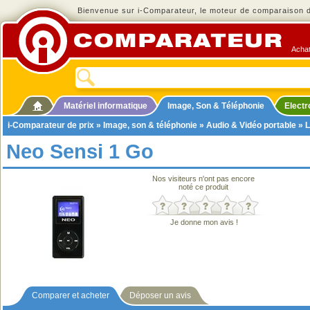
Bienvenue sur i-Comparateur, le moteur de comparaison de
Achat
Matériel informatique
Image, Son & Téléphonie
Elect
i-Comparateur de prix
»
Image, son & téléphonie
»
Audio & Vidéo portable
»
L
Neo Sensi 1 Go
Nos visiteurs n'ont pas encore
noté ce produit
Je donne mon avis !
Comparer et acheter
Déposer un avis