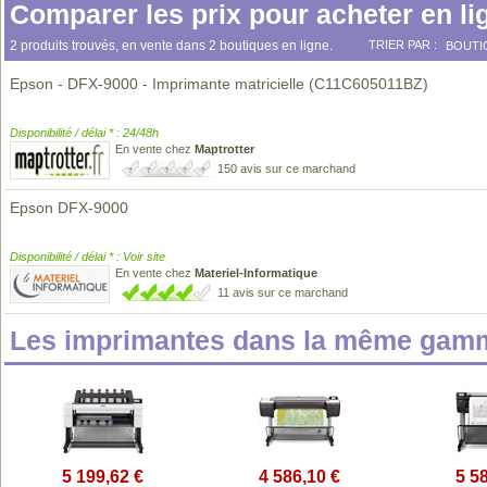
Comparer les prix pour acheter en li
2 produits trouvés, en vente dans 2 boutiques en ligne.
TRIER PAR :
BOUTI
Epson - DFX-9000 - Imprimante matricielle (C11C605011BZ)
Disponibilité / délai * : 24/48h
En vente chez
Maptrotter
150 avis sur ce marchand
Epson DFX-9000
Disponibilité / délai * : Voir site
En vente chez
Materiel-Informatique
11 avis sur ce marchand
Les imprimantes dans la même gamm
5 199,62 €
4 586,10 €
5 5