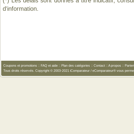
(*) Les délais sont donnés à titre indicatif, cons
d'information.
Coupons et promotions
::
FAQ et aide
::
Plan des catégories
::
Contact
::
A propos
::
Parten
Tous droits réservés. Copyright © 2003-2021 iComparateur / eComparateur® vous perme