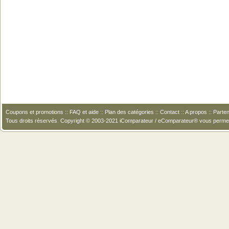
Coupons et promotions
::
FAQ et aide
::
Plan des catégories
::
Contact
::
A propos
::
Parten
Tous droits réservés. Copyright © 2003-2021 iComparateur / eComparateur® vous perme