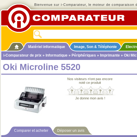
Bienvenue sur i-Comparateur, le moteur de comparaison de
Matériel informatique
Image, Son & Téléphonie
Elect
i-Comparateur de prix
»
Informatique
»
Périphériques
»
Imprimante
» Oki Mic
Oki Microline 5520
Nos visiteurs n'ont pas encore
noté ce produit
Je donne mon avis !
Comparer et acheter
Déposer un avis