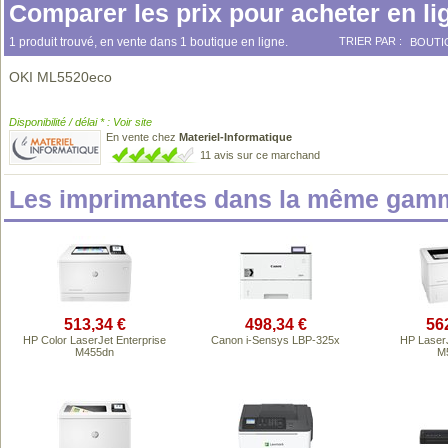
Comparer les prix pour acheter en li
1 produit trouvé, en vente dans 1 boutique en ligne.
TRIER PAR :
BOUTI
OKI ML5520eco
Disponibilité / délai * : Voir site
En vente chez
Materiel-Informatique
11 avis sur ce marchand
Les imprimantes dans la même gamm
513,34 €
498,34 €
56
HP Color LaserJet Enterprise
Canon i-Sensys LBP-325x
HP LaserJ
M455dn
M