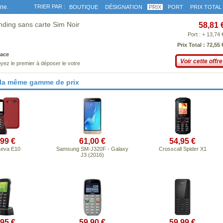
gne.
TRIER PAR :
BOUTIQUE
DÉSIGNATION
PRIX
PORT
PRIX TOTAL
ding sans carte Sim Noir
58,81 
Port : + 13,74 
Prix Total : 72,55 
ace
Voir cette offre
yez le premier à déposer le votre
 la même gamme de prix
,99 €
61,00 €
54,95 €
Leva E10
Samsung SM-J320F - Galaxy
Crosscall Spider X1
J3 (2016)
,95 €
59,90 €
59,99 €