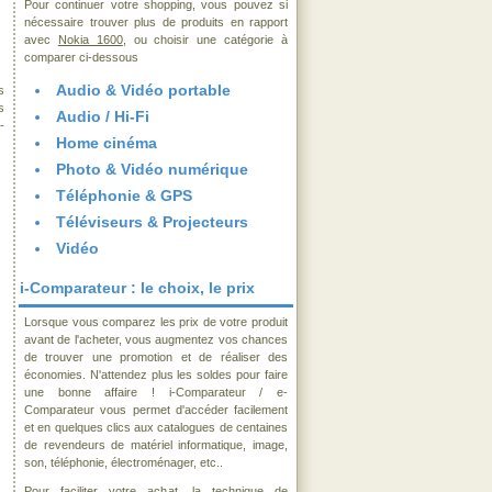
Pour continuer votre shopping, vous pouvez si
nécessaire trouver plus de produits en rapport
avec
Nokia 1600
, ou choisir une catégorie à
comparer ci-dessous
Audio & Vidéo portable
s
s
Audio / Hi-Fi
-
Home cinéma
Photo & Vidéo numérique
Téléphonie & GPS
Téléviseurs & Projecteurs
Vidéo
i-Comparateur : le choix, le prix
Lorsque vous comparez les prix de votre produit
avant de l'acheter, vous augmentez vos chances
de trouver une promotion et de réaliser des
économies. N'attendez plus les soldes pour faire
une bonne affaire ! i-Comparateur / e-
Comparateur vous permet d'accéder facilement
et en quelques clics aux catalogues de centaines
de revendeurs de matériel informatique, image,
son, téléphonie, électroménager, etc..
Pour faciliter votre achat, la technique de