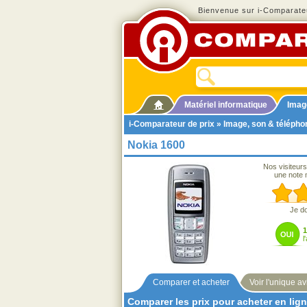
Bienvenue sur i-Comparateu
Matériel informatique
Imag
i-Comparateur de prix
»
Image, son & télépho
Nokia 1600
Nos visiteurs
une note 
Je d
l
Comparer et acheter
Voir l'unique av
Comparer les prix pour acheter en lig