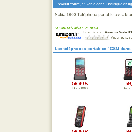
1 produit trouvé, en vente dans 1 boutique en li
Nokia 1600 Téléphone portable avec bran
Disponibilité / délai * : En stock
En vente chez
Amazon MarketPl
Aucun avis, so
Les téléphones portables / GSM dans
59,40 €
59
Doro 1880
Doro 
59,00 €
59