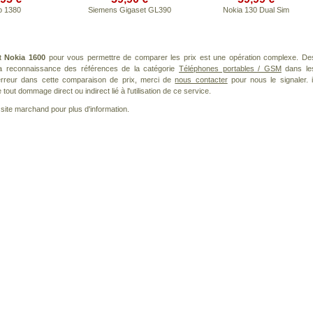
o 1380
Siemens Gigaset GL390
Nokia 130 Dual Sim
it
Nokia 1600
pour vous permettre de comparer les prix est une opération complexe. De
 la reconnaissance des références de la catégorie
Téléphones portables / GSM
dans le
 erreur dans cette comparaison de prix, merci de
nous contacter
pour nous le signaler. i
ut dommage direct ou indirect lié à l'utilisation de ce service.
le site marchand pour plus d'information.