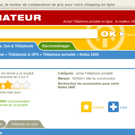
r, le moteur de comparaison de prix pour votre shopping en ligne.
Achat Téléphone portable en ligne : le meilleur ré
Cherch
e, Son & Téléphonie
Electroménager
nie
»
Téléphonie & GPS
»
Téléphone portable
» Nokia 1600
 ont donné à ce produit
Catégorie
:
achat Téléphone portable
moyenne de 3 sur 5
Marque
:
NOKIA
»
Site du constructeur
Recherchez les accessoires pour votre
Nokia 1600
onne mon avis !
100%
recommandent
'achat de ce produit
Favoris
Liste
is
Déposer un avis
ne