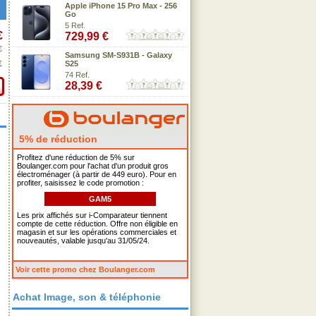
Apple iPhone 15 Pro Max - 256
Go
5 Ref.
€
729,99 €
€
Samsung SM-S931B - Galaxy
€
S25
74 Ref.
28,39 €
5% de réduction
Profitez d'une réduction de 5% sur
Boulanger.com pour l'achat d'un produit gros
électroménager (à partir de 449 euro). Pour en
profiter, saisissez le code promotion :
GAM5
Les prix affichés sur i-Comparateur tiennent
compte de cette réduction. Offre non éligible en
magasin et sur les opérations commerciales et
nouveautés, valable jusqu'au 31/05/24.
Voir cette promo chez Boulanger.com
Achat Image, son & téléphonie