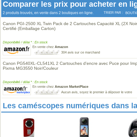
Comparer les prix pour acheter en li
2 produits trouvés, en vente dans 2 boutiques en ligne.
TRIER PAR :
BOUTI
Canon PGI-2500 XL Twin Pack de 2 Cartouches Capacité XL (2X Noi
Certifié (Emballage Carton)
Disponibilité / délai * : En stock
En vente chez
Amazon
304 avis sur ce marchand
Canon PG540XL-CL541XL 2 Cartouches d'encre avec Puce pour Imp
Pixma MG3550 Noir/Couleur
Disponibilité / délai * : En stock
En vente chez
Amazon MarketPlace
Aucun avis, soyez le premier à déposer le votre
Les caméscopes numériques dans l