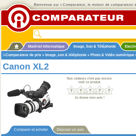
Bienvenue sur i-Comparateur, le moteur de comparaison de
Matériel informatique
Image, Son & Téléphonie
Elect
i-Comparateur de prix
»
Image, son & téléphonie
»
Photo & Vidéo numérique
Canon XL2
Nos visiteurs n'ont pas encore
noté ce produit
Je donne mon avis !
Comparer et acheter
Déposer un avis