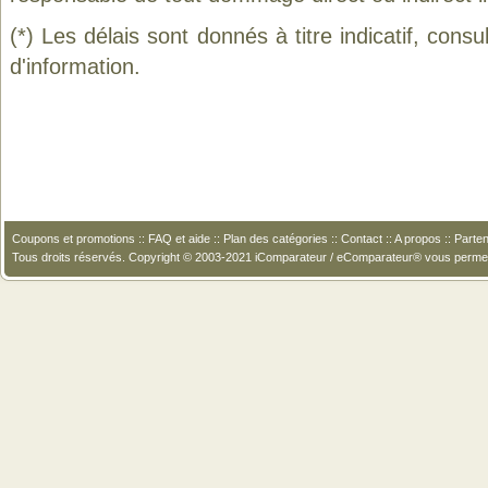
(*) Les délais sont donnés à titre indicatif, cons
d'information.
Coupons et promotions
::
FAQ et aide
::
Plan des catégories
::
Contact
::
A propos
::
Parten
Tous droits réservés. Copyright © 2003-2021 iComparateur / eComparateur® vous perme