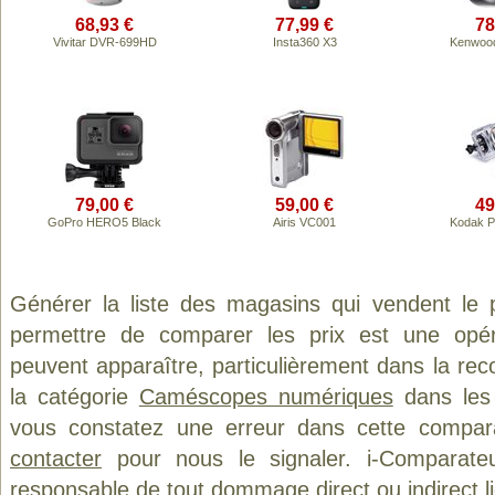
68,93 €
77,99 €
78
Vivitar DVR-699HD
Insta360 X3
Kenwoo
79,00 €
59,00 €
49
GoPro HERO5 Black
Airis VC001
Kodak P
Générer la liste des magasins qui vendent le 
permettre de comparer les prix est une opér
peuvent apparaître, particulièrement dans la re
la catégorie
Caméscopes numériques
dans les 
vous constatez une erreur dans cette compar
contacter
pour nous le signaler. i-Comparate
responsable de tout dommage direct ou indirect lié 