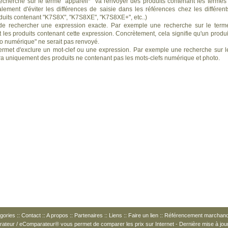
recherche sur le terme "appareil*" va renvoyer des produits contenant les termes 
alement d'éviter les différences de saisie dans les références chez les différent
duits contenant "K7S8X", "K7S8XE", "K7S8XE+", etc..)
e rechercher une expression exacte. Par exemple une recherche sur le term
les produits contenant cette expression. Concrètement, cela signifie qu'un produi
to numérique" ne serait pas renvoyé.
rmet d'exclure un mot-clef ou une expression. Par exemple une recherche sur l
ra uniquement des produits ne contenant pas les mots-clefs numérique et photo.
gories
::
Contact
::
A propos
::
Partenaires
::
Liens
::
Faire un lien
::
Référencement marchan
arateur / eComparateur® vous permet de
comparer les prix
sur Internet - Dernière mise à jou