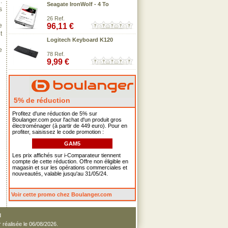
:
Seagate IronWolf - 4 To
s
26 Ref.
e
96,11 €
t
Logitech Keyboard K120
e
78 Ref.
9,99 €
5% de réduction
Profitez d'une réduction de 5% sur
Boulanger.com pour l'achat d'un produit gros
électroménager (à partir de 449 euro). Pour en
profiter, saisissez le code promotion :
GAM5
Les prix affichés sur i-Comparateur tiennent
compte de cette réduction. Offre non éligible en
magasin et sur les opérations commerciales et
nouveautés, valable jusqu'au 31/05/24.
Voir cette promo chez Boulanger.com
d
r réalisée le 06/08/2026.