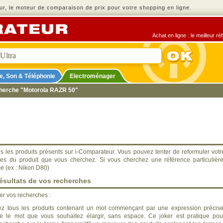
r, le moteur de comparaison de prix pour votre shopping en ligne.
Achat en ligne : le meilleur r
e, Son & Téléphonie
Electroménager
cherche "Motorola RAZR 50"
s les produits présents sur i-Comparateur. Vous pouvez tenter de reformuler votr
ues du produit que vous cherchez. Si vous cherchez une référence particulière
ce (ex : Nikon D80)
ésultats de vos recherches
ner vos recherches :
z tous les produits contenant un mot commençant par une expression précise
ère le mot que vous souhaitez élargir, sans espace. Ce joker est pratique pou