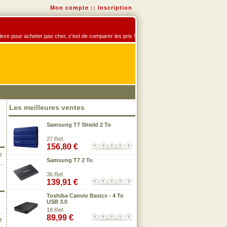
Mon compte
::
Inscription
éflexe pour acheter pas cher, c'est de comparer les prix !
Les meilleures ventes
Samsung T7 Shield 2 To
27 Ref.
156,80 €
e
Samsung T7 2 To
,
36 Ref.
139,91 €
Toshiba Canvio Basics - 4 To
USB 3.0
18 Ref.
.
89,99 €
r