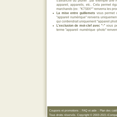
s'affranchir du pluriel : par exemple une 
appareil, appareils, etc.. Cela permet ég
marchands (ex : "K7S8X*" renverra les pro
La mise entre guillemets
vous permet d
"appareil numérique" renverra uniquement 
qui contiendrait uniquement "appareil pho
L'exclusion de mot-clef avec "-"
vous pe
terme "appareil -numérique -photo" renver
Coupons et promotions
::
FAQ et aide
::
Plan des caté
Tous droits réservés. Copyright © 2003-2021 iComp