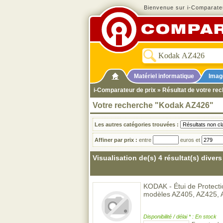
Bienvenue sur i-Comparateu
Matériel informatique
Imag
i-Comparateur de prix
» Résultat de votre r
Votre recherche "Kodak AZ426"
Les autres catégories trouvées :
Affiner par prix :
entre
euros et
Visualisation de(s) 4 résultat(s) divers
KODAK - Étui de Protecti
modèles AZ405, AZ425, A
Disponibilité / délai * : En stock