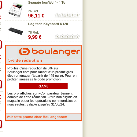
Seagate IronWolf - 4 To
26 Ref.
96,11 €
€
€
Logitech Keyboard K120
€
78 Ref.
9,99 €
€
5% de réduction
€
Profitez d'une réduction de 5% sur
€
Boulanger.com pour l'achat d'un produit gros
électroménager (à partir de 449 euro). Pour en
profiter, saisissez le code promotion :
GAM5
Les prix affichés sur i-Comparateur tiennent
€
compte de cette réduction. Offre non éligible en
magasin et sur les opérations commerciales et
€
nouveautés, valable jusqu'au 31/05/24.
€
Voir cette promo chez Boulanger.com