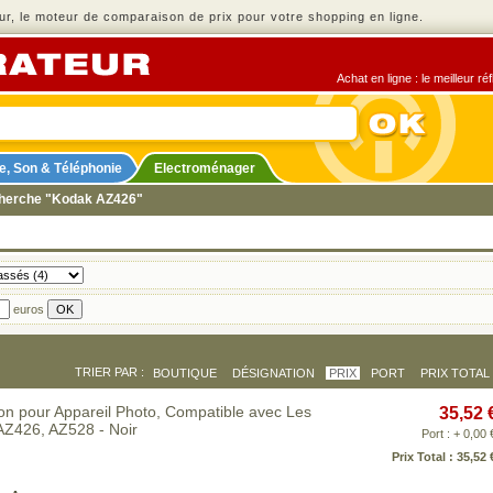
r, le moteur de comparaison de prix pour votre shopping en ligne.
Achat en ligne : le meilleur r
e, Son & Téléphonie
Electroménager
echerche "Kodak AZ426"
euros
TRIER PAR :
BOUTIQUE
DÉSIGNATION
PRIX
PORT
PRIX TOTAL
on pour Appareil Photo, Compatible avec Les
35,52 
Z426, AZ528 - Noir
Port : + 0,00 
Prix Total : 35,52 