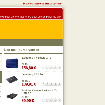
Mon compte
::
Inscription
éflexe pour acheter pas cher, c'est de comparer les prix !
Les meilleures ventes
Samsung T7 Shield 2 To
27 Ref.
156,80 €
Samsung T7 2 To
36 Ref.
139,91 €
€
Toshiba Canvio Basics - 4 To
€
USB 3.0
18 Ref.
€
89,99 €