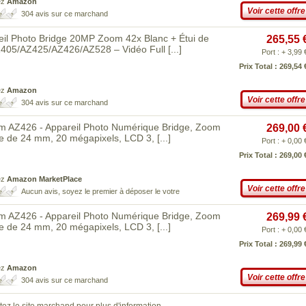
ez
Amazon
Voir cette offre
304 avis sur ce marchand
l Photo Bridge 20MP Zoom 42x Blanc + Étui de
265,55 
AZ405/AZ425/AZ426/AZ528 – Vidéo Full
[...]
Port : + 3,99 
Prix Total : 269,54 
ez
Amazon
Voir cette offre
304 avis sur ce marchand
m AZ426 - Appareil Photo Numérique Bridge, Zoom
269,00 
le de 24 mm, 20 mégapixels, LCD 3,
[...]
Port : + 0,00 
Prix Total : 269,00 
ez
Amazon MarketPlace
Voir cette offre
Aucun avis, soyez le premier à déposer le votre
m AZ426 - Appareil Photo Numérique Bridge, Zoom
269,99 
le de 24 mm, 20 mégapixels, LCD 3,
[...]
Port : + 0,00 
Prix Total : 269,99 
ez
Amazon
Voir cette offre
304 avis sur ce marchand