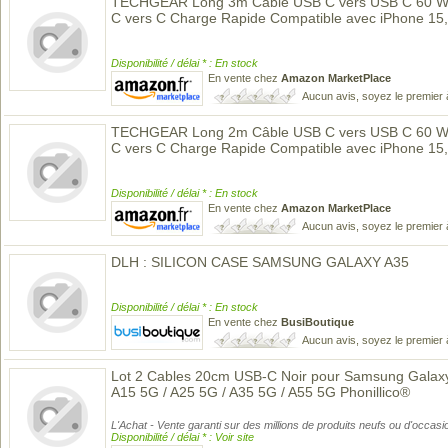
TECHGEAR Long 3m Câble USB C vers USB C 60 W, 
C vers C Charge Rapide Compatible avec iPhone 15,
Disponibilité / délai * : En stock
En vente chez
Amazon MarketPlace
Aucun avis, soyez le premier 
TECHGEAR Long 2m Câble USB C vers USB C 60 W, 
C vers C Charge Rapide Compatible avec iPhone 15,
Disponibilité / délai * : En stock
En vente chez
Amazon MarketPlace
Aucun avis, soyez le premier 
DLH : SILICON CASE SAMSUNG GALAXY A35
Disponibilité / délai * : En stock
En vente chez
BusiBoutique
Aucun avis, soyez le premier 
Lot 2 Cables 20cm USB-C Noir pour Samsung Galaxy 
A15 5G / A25 5G / A35 5G / A55 5G Phonillico®
L'Achat - Vente garanti sur des millions de produits neufs ou d'occasi
Disponibilité / délai * : Voir site