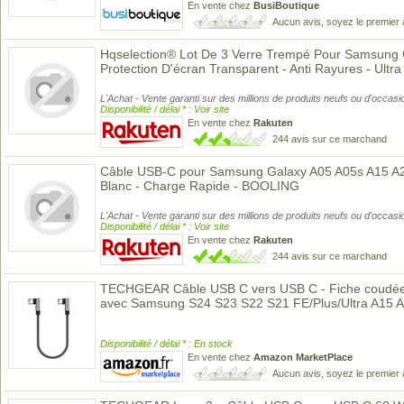
En vente chez
BusiBoutique
Aucun avis, soyez le premier 
Hqselection® Lot De 3 Verre Trempé Pour Samsung 
Protection D'écran Transparent - Anti Rayures - Ultr
L'Achat - Vente garanti sur des millions de produits neufs ou d'occasi
Disponibilité / délai * : Voir site
En vente chez
Rakuten
244 avis sur ce marchand
Câble USB-C pour Samsung Galaxy A05 A05s A15 A25
Blanc - Charge Rapide - BOOLING
L'Achat - Vente garanti sur des millions de produits neufs ou d'occasi
Disponibilité / délai * : Voir site
En vente chez
Rakuten
244 avis sur ce marchand
TECHGEAR Câble USB C vers USB C - Fiche coudée 
avec Samsung S24 S23 S22 S21 FE/Plus/Ultra A15 
Disponibilité / délai * : En stock
En vente chez
Amazon MarketPlace
Aucun avis, soyez le premier 