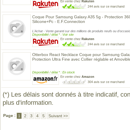
En vente chez
Rakuten
244 avis sur ce marchand
Coque Pour Samsung Galaxy A35 5g - Protection 360
Silicone+Pc - E.F.Connection
L'Achat - Vente garanti sur des millions de produits neufs ou d'occasi
Disponibilité / délai * : Voir site
En vente chez
Rakuten
244 avis sur ce marchand
Otterbox React Necklace Coque pour Samsung Gala
Protection Ultra Fine avec Collier réglable et Amovibl
Disponibilité / délai * : En stock
En vente chez
Amazon
304 avis sur ce marchand
(*) Les délais sont donnés à titre indicatif, c
plus d'information.
Page :
1
2
3
4
5
Suivant >>