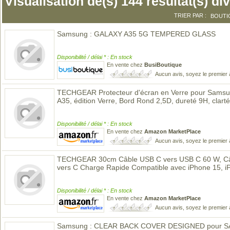
Visualisation de(s) 144 résultat(s) di
TRIER PAR :
BOUTI
Samsung : GALAXY A35 5G TEMPERED GLASS
Disponibilité / délai * : En stock
En vente chez
BusiBoutique
Aucun avis, soyez le premier 
TECHGEAR Protecteur d'écran en Verre pour Samsu
A35, édition Verre, Bord Rond 2,5D, dureté 9H, clarté 
Disponibilité / délai * : En stock
En vente chez
Amazon MarketPlace
Aucun avis, soyez le premier 
TECHGEAR 30cm Câble USB C vers USB C 60 W, Câb
vers C Charge Rapide Compatible avec iPhone 15, 
Disponibilité / délai * : En stock
En vente chez
Amazon MarketPlace
Aucun avis, soyez le premier 
Samsung : CLEAR BACK COVER DESIGNED pour 