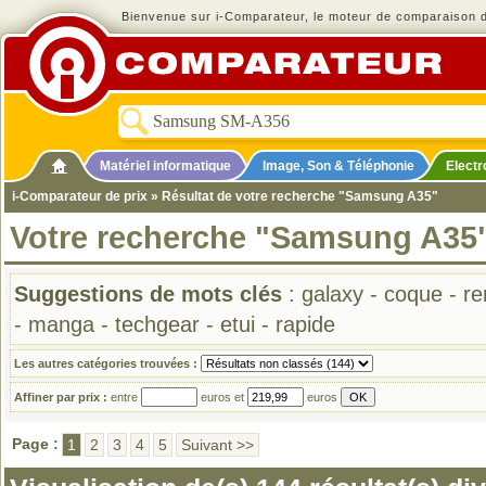
Bienvenue sur i-Comparateur, le moteur de comparaison de
Matériel informatique
Image, Son & Téléphonie
Elect
i-Comparateur de prix
» Résultat de votre recherche "Samsung A35"
Votre recherche "Samsung A35
Suggestions de mots clés
:
galaxy
-
coque
-
re
-
manga
-
techgear
-
etui
-
rapide
Les autres catégories trouvées :
Affiner par prix :
entre
euros et
euros
Page :
1
2
3
4
5
Suivant >>