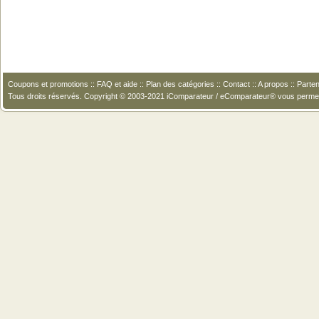
Coupons et promotions
::
FAQ et aide
::
Plan des catégories
::
Contact
::
A propos
::
Parten
Tous droits réservés. Copyright © 2003-2021 iComparateur / eComparateur® vous perme