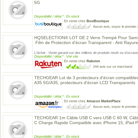
5G
Disponibilité / délai * : En stock
En vente chez
BusiBoutique
Aucun avis, soyez le premier 
HQSELECTION® LOT DE 2 Verre Trempé Pour Sams
.Film de Protection d'écran Transparent - Anti Rayure
L'Achat - Vente garanti sur des millions de produits neufs ou d'occasi
Disponibilité / délai * : Voir site
En vente chez
Rakuten
244 avis sur ce marchand
TECHGEAR Lot de 3 protecteurs d'écran compatibl
A35 5G/A35, protecteurs d'écran LCD Transparents
Disponibilité / délai * : En stock
En vente chez
Amazon MarketPlace
Aucun avis, soyez le premier 
TECHGEAR 1m Câble USB C vers USB C 60 W, Câble
C Charge Rapide Compatible avec iPhone 15, iPad 
Disponibilité / délai * : En stock