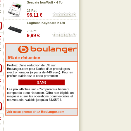
Seagate IronWolf - 4 To
€
26 Ref.
€
96,11 €
Logitech Keyboard K120
78 Ref.
9,99 €
€
€
€
5% de réduction
Profitez d'une réduction de 5% sur
Boulanger.com pour l'achat d'un produit gros
électroménager (à partir de 449 euro). Pour en
profiter, saisissez le code promotion :
€
GAM5
€
Les prix affichés sur i-Comparateur tiennent
€
compte de cette réduction. Offre non éligible en
magasin et sur les opérations commerciales et
nouveautés, valable jusqu'au 31/05/24.
Voir cette promo chez Boulanger.com
€
€
€