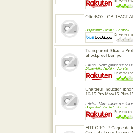
En vente ch
OtterBOX : OB REACT 
Disponibilité / délai * : En stock
En vente ch
Transparent Silicone Pro
Shockproof Bumper
L'Achat - Vente garanti sur des m
Disponibilité / délai * : Voir site
En vente ch
Chargeur Induction Ipho
16/15 Pro Max/15 Plus/1
L'Achat - Vente garanti sur des m
Disponibilité / délai * : Voir site
En vente ch
ERT GROUP Coque de tél
Original et sous Licence O