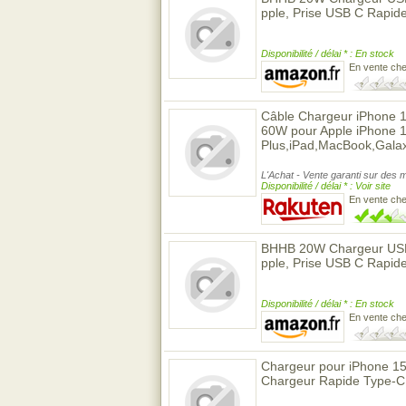
pple, Prise USB C Rapid
Disponibilité / délai * : En stock
En vente ch
Câble Chargeur iPhone 
60W pour Apple iPhone 
Plus,iPad,MacBook,Gala
L'Achat - Vente garanti sur des m
Disponibilité / délai * : Voir site
En vente ch
BHHB 20W Chargeur USB C
pple, Prise USB C Rapid
Disponibilité / délai * : En stock
En vente ch
Chargeur pour iPhone 15
Chargeur Rapide Type-C 