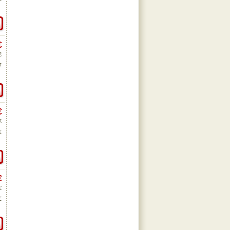
€
€
€
€
€
€
€
€
€