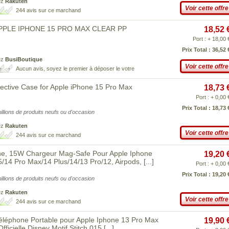
ez
Rakuten
Voir cette offre
244 avis sur ce marchand
APPLE IPHONE 15 PRO MAX CLEAR PP
18,52 
Port : + 18,00 
Prix Total : 36,52 
ez
BusiBoutique
Voir cette offre
Aucun avis, soyez le premier à déposer le votre
tective Case for Apple iPhone 15 Pro Max
18,73 
Port : + 0,00 
Prix Total : 18,73 
illions de produits neufs ou d'occasion
ez
Rakuten
Voir cette offre
244 avis sur ce marchand
ne, 15W Chargeur Mag-Safe Pour Apple Iphone
19,20 
5/14 Pro Max/14 Plus/14/13 Pro/12, Airpods,
[...]
Port : + 0,00 
Prix Total : 19,20 
illions de produits neufs ou d'occasion
ez
Rakuten
Voir cette offre
244 avis sur ce marchand
éphone Portable pour Apple Iphone 13 Pro Max
19,90 
fficielle Disney Motif Stitch 015
[...]