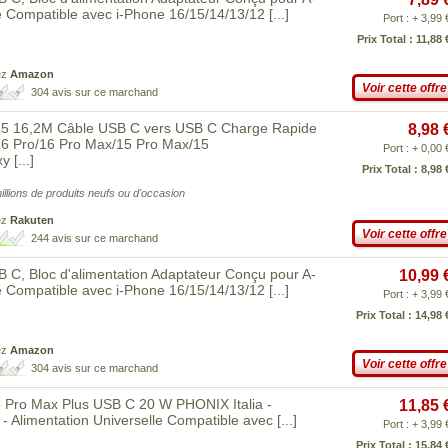
e Compatible avec i-Phone 16/15/14/13/12
[...]
Port : + 3,99 
Prix Total : 11,88 
ez
Amazon
Voir cette offre
304 avis sur ce marchand
15 16,2M Câble USB C vers USB C Charge Rapide
8,98 
16 Pro/16 Pro Max/15 Pro Max/15
Port : + 0,00 
xy
[...]
Prix Total : 8,98 
illions de produits neufs ou d'occasion
ez
Rakuten
Voir cette offre
244 avis sur ce marchand
, Bloc d'alimentation Adaptateur Conçu pour A-
10,99 
e Compatible avec i-Phone 16/15/14/13/12
[...]
Port : + 3,99 
Prix Total : 14,98 
ez
Amazon
Voir cette offre
304 avis sur ce marchand
 Pro Max Plus USB C 20 W PHONIX Italia -
11,85 
- Alimentation Universelle Compatible avec
[...]
Port : + 3,99 
Prix Total : 15,84 