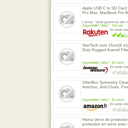
Apple USB C to SD Card 
Pro Max, MacBook Pro M1 
L'Achat - Vente garanti sur des m
Disponibilité / délai * : Voir site
En vente ch
StarTech.com 15cm(6 in)
Duty Rugged Aramid Fibe
Disponibilité / délai * : En stock
En vente ch
OtterBox Symmetry Clea
Antichoc, Anti-Chute, Fi
Disponibilité / délai * : En stock
En vente ch
Hama Verre de protectio
protection en verre avec