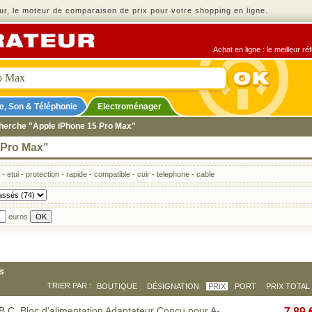
r, le moteur de comparaison de prix pour votre shopping en ligne.
Achat en ligne : le meilleur r
e, Son & Téléphonie
Electroménager
cherche "Apple iPhone 15 Pro Max"
 Pro Max"
-
etui
-
protection
-
rapide
-
compatible
-
cuir
-
telephone
-
cable
euros
s
TRIER PAR :
BOUTIQUE
DÉSIGNATION
PRIX
PORT
PRIX TOTAL
, Bloc d'alimentation Adaptateur Conçu pour A-
7,89 