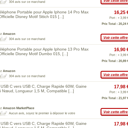
Voir cette offre
304 avis sur ce marchand
éphone Portable pour Apple Iphone 14 Pro Max
16,25 
fficielle Disney Motif Sttich 015
[...]
Port : + 3,99 
Prix Total : 20,24 
ez
Amazon
Voir cette offre
304 avis sur ce marchand
éphone Portable pour Apple Iphone 13 Pro Max
16,90 
 Officielle Disney Motif Dumbo 015,
[...]
Port : + 3,99 
Prix Total : 20,89 
ez
Amazon
Voir cette offre
304 avis sur ce marchand
e USB C vers USB C, Charge Rapide 60W, Gaine
17,98 
ti Nœud, Longueur 1,5 M, Compatible
[...]
Port : + 3,99 
Prix Total : 21,97 
ez
Amazon MarketPlace
Voir cette offre
Aucun avis, soyez le premier à déposer le votre
e USB C vers USB C, Charge Rapide 60W, Gaine
17,98 