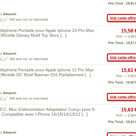
Prix Total : 18,81 
ez
Amazon
Voir cette offre
304 avis sur ce marchand
éphone Portable pour Apple Iphone 14 Pro Max
15,58 
Officielle Disney Motif Toy Story
[...]
Port : + 3,99 
Prix Total : 19,57 
ez
Amazon
Voir cette offre
304 avis sur ce marchand
éphone Portable pour Apple Iphone 11 Pro Max
15,61 
 Officielle DC Motif Batman 015 Parfaitement
[...]
Port : + 3,99 
Prix Total : 19,60 
ez
Amazon
Voir cette offre
304 avis sur ce marchand
, Bloc d'alimentation Adaptateur Conçu pour A-
15,63 
e Compatible avec i-Phone 16/15/14/13/12
[...]
Port : + 3,99 
Prix Total : 19,62 
ez
Amazon