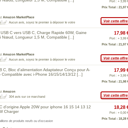
ti Nœud, Longueur 1,5 M, Compatible
[...]
Port : + 3,99 
Prix Total : 21,97 
ez
Amazon MarketPlace
Voir cette offre
Aucun avis, soyez le premier à déposer le votre
e USB C vers USB C, Charge Rapide 60W, Gaine
17,98 
ti Nœud, Longueur 1,5 M, Compatible
[...]
Port : + 3,99 
Prix Total : 21,97 
ez
Amazon MarketPlace
Voir cette offre
Aucun avis, soyez le premier à déposer le votre
, Bloc d'alimentation Adaptateur Conçu pour A-
17,99 
e Compatible avec i-Phone 16/15/14/13/12
[...]
Port : + 3,99 
Prix Total : 21,98 
ez
Amazon
Voir cette offre
304 avis sur ce marchand
C d'origine Apple 20W pour iphone 16 15 14 13 12
18,28 
0W Charger
Port : + 0,00 
Prix Total : 18,28 
illions de produits neufs ou d'occasion