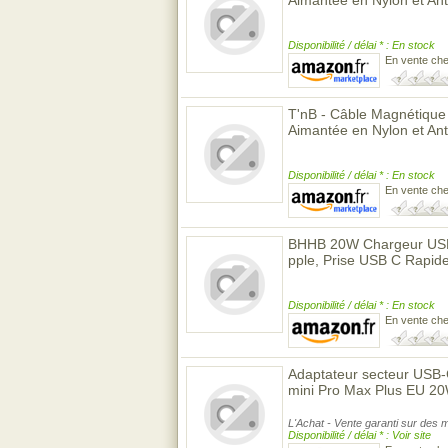
Aimantée en Nylon et An
Disponibilité / délai * : En stock
En vente ch
T'nB - Câble Magnétiqu
Aimantée en Nylon et An
Disponibilité / délai * : En stock
En vente ch
BHHB 20W Chargeur USB C
pple, Prise USB C Rapid
Disponibilité / délai * : En stock
En vente ch
Adaptateur secteur USB-
mini Pro Max Plus EU 2
L'Achat - Vente garanti sur des m
Disponibilité / délai * : Voir site