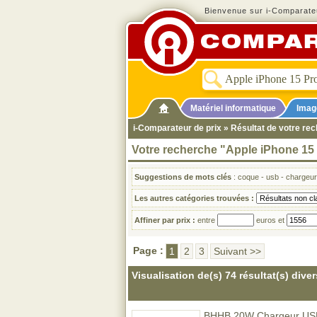
Bienvenue sur i-Comparateu
Matériel informatique
Imag
i-Comparateur de prix
» Résultat de votre re
Votre recherche "Apple iPhone 15
Suggestions de mots clés
:
coque
-
usb
-
chargeur
Les autres catégories trouvées :
Affiner par prix :
entre
euros et
Page :
1
2
3
Suivant >>
Visualisation de(s) 74 résultat(s) diver
BHHB 20W Chargeur USB C