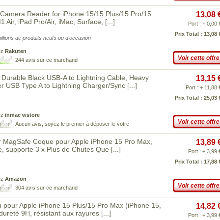
Camera Reader for iPhone 15/15 Plus/15 Pro/15
13,08 
Air, iPad Pro/Air, iMac, Surface,
[...]
Port : + 0,00 
Prix Total : 13,08 
illions de produits neufs ou d'occasion
ez
Rakuten
Voir cette offre
244 avis sur ce marchand
 Durable Black USB-A to Lightning Cable, Heavy
13,15 
r USB Type A to Lightning Charger/Sync
[...]
Port : + 11,88 
Prix Total : 25,03 
ez
inmac wstore
Voir cette offre
Aucun avis, soyez le premier à déposer le votre
r MagSafe Coque pour Apple iPhone 15 Pro Max,
13,89 
ne, supporte 3 x Plus de Chutes Que
[...]
Port : + 3,99 
Prix Total : 17,88 
ez
Amazon
Voir cette offre
304 avis sur ce marchand
n pour Apple iPhone 15 Plus/15 Pro Max (iPhone 15,
14,82 
 dureté 9H, résistant aux rayures
[...]
Port : + 3,99 