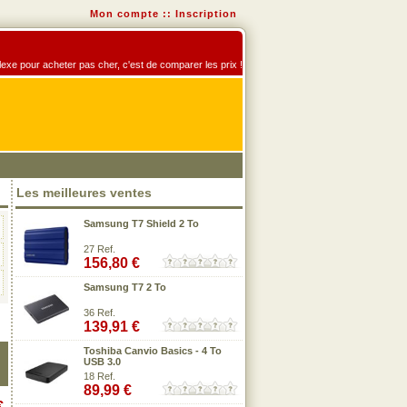
Mon compte
::
Inscription
éflexe pour acheter pas cher, c'est de comparer les prix !
Les meilleures ventes
Samsung T7 Shield 2 To
27 Ref.
156,80 €
Samsung T7 2 To
36 Ref.
139,91 €
Toshiba Canvio Basics - 4 To
USB 3.0
18 Ref.
89,99 €
€