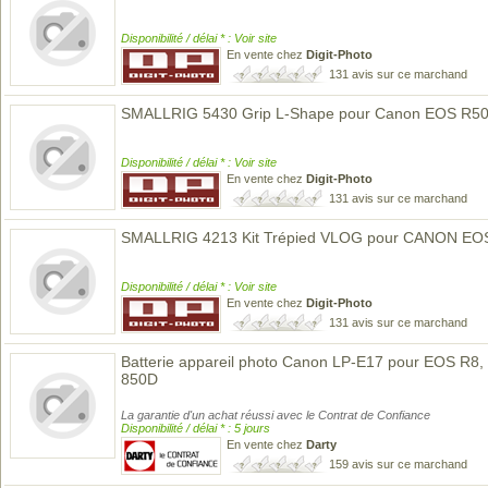
Disponibilité / délai * : Voir site
En vente chez
Digit-Photo
131 avis sur ce marchand
SMALLRIG 5430 Grip L-Shape pour Canon EOS R50
Disponibilité / délai * : Voir site
En vente chez
Digit-Photo
131 avis sur ce marchand
SMALLRIG 4213 Kit Trépied VLOG pour CANON EO
Disponibilité / délai * : Voir site
En vente chez
Digit-Photo
131 avis sur ce marchand
Batterie appareil photo Canon LP-E17 pour EOS R8,
850D
La garantie d'un achat réussi avec le Contrat de Confiance
Disponibilité / délai * : 5 jours
En vente chez
Darty
159 avis sur ce marchand