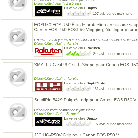
Disponibilité / délai * : 2 à 5 jours
En vente chez
Digixo
197 avis sur ce marchand
EOSR50 EOS R50 Étui de protection en silicone soup
Canon EOS R50 EOSR50 Vlogging, étui léger pour a
L'Achat - Vente garanti sur des millions de produits neufs ou d'occasi
Disponibilité / délai * : Voir site
En vente chez
Rakuten
244 avis sur ce marchand
SMALLRIG 5429 Grip L-Shape pour Canon EOS R50
Disponibilité / délai * : Voir site
En vente chez
Digit-Photo
131 avis sur ce marchand
SmallRig 5429 Poignée grip pour Canon EOS R50 V
Départ de votre commande le jour même
Disponibilité / délai * : En stock
En vente chez
Digixo
197 avis sur ce marchand
JJC HG-R50V Grip pour Canon EOS R50 V