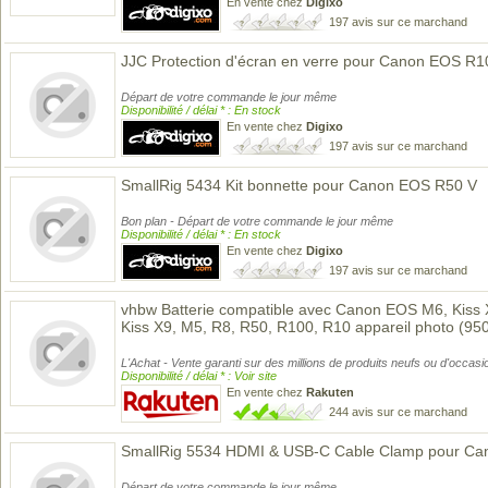
En vente chez
Digixo
197 avis sur ce marchand
JJC Protection d'écran en verre pour Canon EOS R1
Départ de votre commande le jour même
Disponibilité / délai * : En stock
En vente chez
Digixo
197 avis sur ce marchand
SmallRig 5434 Kit bonnette pour Canon EOS R50 V
Bon plan - Départ de votre commande le jour même
Disponibilité / délai * : En stock
En vente chez
Digixo
197 avis sur ce marchand
vhbw Batterie compatible avec Canon EOS M6, Kiss X
Kiss X9, M5, R8, R50, R100, R10 appareil photo (9
L'Achat - Vente garanti sur des millions de produits neufs ou d'occasi
Disponibilité / délai * : Voir site
En vente chez
Rakuten
244 avis sur ce marchand
SmallRig 5534 HDMI & USB-C Cable Clamp pour C
Départ de votre commande le jour même