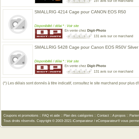
197 avis sur ce marchand
SMALLRIG 4214 Cage pour CANON EOS R50
Disponibilité / délai * : Voir site
En vente chez
Digit-Photo
131 avis sur ce marchand
SMALLRIG 5428 Cage pour Canon EOS R50V Silver
Disponibilité / délai * : Voir site
En vente chez
Digit-Photo
131 avis sur ce marchand
(*) Les délais sont donnés à titre indicatif, consultez le site marchand pour plus d
Coupons et promotions
::
FAQ et aide
::
Plan des catégories
::
Contact
::
A propos
::
Parten
Tous droits réservés. Copyright © 2003-2021 iComparateur / eComparateur® vous perme