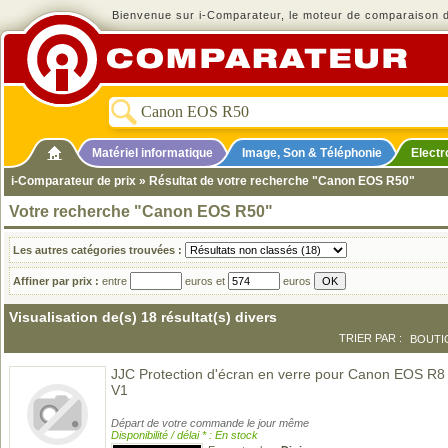
Bienvenue sur i-Comparateur, le moteur de comparaison de
Matériel informatique
Image, Son & Téléphonie
Elect
i-Comparateur de prix
» Résultat de votre recherche "Canon EOS R50"
Votre recherche "Canon EOS R50"
Les autres catégories trouvées :
Affiner par prix :
entre
euros et
euros
Visualisation de(s) 18 résultat(s) divers
TRIER PAR :
BOUTI
JJC Protection d'écran en verre pour Canon EOS R8 /
V1
Départ de votre commande le jour même
Disponibilité / délai * : En stock