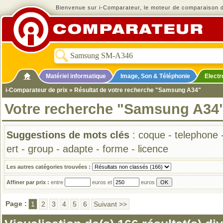
Bienvenue sur i-Comparateur, le moteur de comparaison de
Matériel informatique
Image, Son & Téléphonie
Elect
i-Comparateur de prix
» Résultat de votre recherche "Samsung A34"
Votre recherche "Samsung A34
Suggestions de mots clés
:
coque
-
telephone
ert
-
group
-
adapte
-
forme
-
licence
Les autres catégories trouvées :
Affiner par prix :
entre
euros et
euros
Page :
1
2
3
4
5
6
Suivant >>