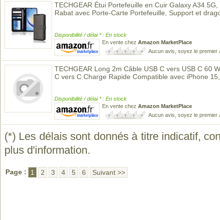
TECHGEAR Étui Portefeuille en Cuir Galaxy A34 5G, 
Rabat avec Porte-Carte Portefeuille, Support et dra
Disponibilité / délai * : En stock
En vente chez
Amazon MarketPlace
Aucun avis, soyez le premier 
TECHGEAR Long 2m Câble USB C vers USB C 60 W, 
C vers C Charge Rapide Compatible avec iPhone 15,
Disponibilité / délai * : En stock
En vente chez
Amazon MarketPlace
Aucun avis, soyez le premier 
(*) Les délais sont donnés à titre indicatif, c
plus d'information.
Page :
1
2
3
4
5
6
Suivant >>