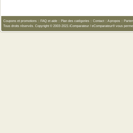
Coupons et promotions
::
FAQ et aide
::
Plan des catégories
::
Contact
::
A propos
::
Parten
Tous droits réservés. Copyright © 2003-2021 iComparateur / eComparateur® vous perme