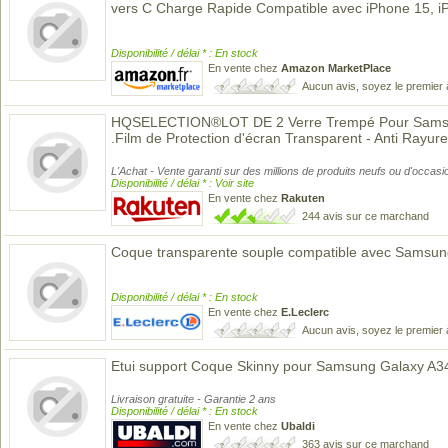
vers C Charge Rapide Compatible avec iPhone 15, 
Disponibilité / délai * : En stock
En vente chez
Amazon MarketPlace
Aucun avis, soyez le premier 
HQSELECTION®LOT DE 2 Verre Trempé Pour Sams
.Film de Protection d'écran Transparent - Anti Rayure
L'Achat - Vente garanti sur des millions de produits neufs ou d'occasi
Disponibilité / délai * : Voir site
En vente chez
Rakuten
244 avis sur ce marchand
Coque transparente souple compatible avec Samsu
Disponibilité / délai * : En stock
En vente chez
E.Leclerc
Aucun avis, soyez le premier 
Etui support Coque Skinny pour Samsung Galaxy A3
Livraison gratuite - Garantie 2 ans
Disponibilité / délai * : En stock
En vente chez
Ubaldi
363 avis sur ce marchand