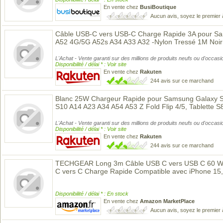
En vente chez
BusiBoutique
Aucun avis, soyez le premier 
Câble USB-C vers USB-C Charge Rapide 3A pour S
A52 4G/5G A52s A34 A33 A32 -Nylon Tressé 1M Noir
L'Achat - Vente garanti sur des millions de produits neufs ou d'occasi
Disponibilité / délai * : Voir site
En vente chez
Rakuten
244 avis sur ce marchand
Blanc 25W Chargeur Rapide pour Samsung Galaxy 
S10 A14 A23 A34 A54 A53 Z Fold Flip 4/5, Tablette 
L'Achat - Vente garanti sur des millions de produits neufs ou d'occasi
Disponibilité / délai * : Voir site
En vente chez
Rakuten
244 avis sur ce marchand
TECHGEAR Long 3m Câble USB C vers USB C 60 W, 
C vers C Charge Rapide Compatible avec iPhone 15,
Disponibilité / délai * : En stock
En vente chez
Amazon MarketPlace
Aucun avis, soyez le premier 