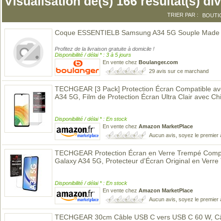
Visualisation de(s) 166 résultat(s) di
TRIER PAR :
BOUTI
Coque ESSENTIELB Samsung A34 5G Souple Made 
Profitez de la livraison gratuite à domicile !
Disponibilité / délai * : 3 à 5 jours
En vente chez
Boulanger.com
29 avis sur ce marchand
TECHGEAR [3 Pack] Protection Écran Compatible a
A34 5G, Film de Protection Écran Ultra Clair avec Ch
Disponibilité / délai * : En stock
En vente chez
Amazon MarketPlace
Aucun avis, soyez le premier 
TECHGEAR Protection Écran en Verre Trempé Comp
Galaxy A34 5G, Protecteur d'Écran Original en Verr
Disponibilité / délai * : En stock
En vente chez
Amazon MarketPlace
Aucun avis, soyez le premier 
TECHGEAR 30cm Câble USB C vers USB C 60 W, Câb