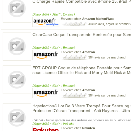
C Charge Rapide Compatible avec iPhone 15, iPad 
Disponibilité / délai * : En stock
En vente chez
Amazon MarketPlace
Aucun avis, soyez le premier 
ClearCase Coque Transparente Renforcée pour Sa
Disponibilité / délai * : En stock
En vente chez
Amazon
304 avis sur ce marchand
ERT GROUP Coque de téléphone Portable pour Sams
sous Licence Officielle Rick and Morty Motif Rick & 
Disponibilité / délai * : En stock
En vente chez
Amazon
304 avis sur ce marchand
Hqselection® Lot De 3 Verre Trempé Pour Samsung 
Protection D'écran Transparent - Anti Rayures - Ultr
L'Achat - Vente garanti sur des millions de produits neufs ou d'occasi
Disponibilité / délai * : Voir site
En vente chez
Rakuten