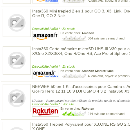
Aucun avis, soyez le premier 
Insta360 Mini trépied 2 en 1 pour GO 3, X3, Link, O
One R, GO 2 Noir
Disponibilité / délai * : En stock
En vente chez
Amazon
304 avis sur ce marchand
Insta360 Carte mémoire microSD UHS-III V30 pour c
X/One X2/X3/X4, One R/One RS, Ace Pro et Sphere
Disponibilité / délai * : En stock
En vente chez
Amazon MarketPlace
Aucun avis, soyez le premier 
NEEWER 50 en 1 Kit d'accessoires pour Caméra d'Ac
GoPro Hero 12 11 10 9 DJI OSMO 4 3 2 Insta360 X
L'Achat - Vente garanti sur des millions de produits neufs ou d'occasi
Disponibilité / délai * : Voir site
En vente chez
Rakuten
244 avis sur ce marchand
Insta360 Trépied Polyvalent pour X3,ONE RS,GO 
X,ONE