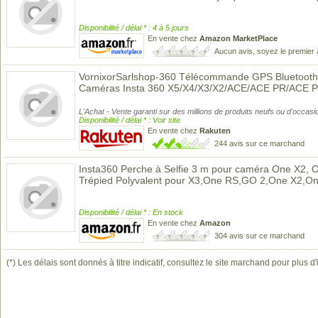
Disponibilité / délai * : 4 à 5 jours
En vente chez
Amazon MarketPlace
Aucun avis, soyez le premier 
VornixorSarlshop-360 Télécommande GPS Bluetooth
Caméras Insta 360 X5/X4/X3/X2/ACE/ACE PR/ACE P
L'Achat - Vente garanti sur des millions de produits neufs ou d'occasi
Disponibilité / délai * : Voir site
En vente chez
Rakuten
244 avis sur ce marchand
Insta360 Perche à Selfie 3 m pour caméra One X2, 
Trépied Polyvalent pour X3,One RS,GO 2,One X2,
Disponibilité / délai * : En stock
En vente chez
Amazon
304 avis sur ce marchand
(*) Les délais sont donnés à titre indicatif, consultez le site marchand pour plus d