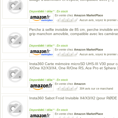
Disponibilité / délai * : En stock
En vente chez
Amazon MarketPlace
Aucun avis, soyez le premier 
Perche à selfie invisible de 85 cm, perche invisible e
grip manchon amovible, compatible avec les camér
Disponibilité / délai * : En stock
En vente chez
Amazon MarketPlace
Aucun avis, soyez le premier 
Insta360 Carte mémoire microSD UHS-III V30 pour c
X/One X2/X3/X4, One R/One RS, Ace Pro et Sphere
Disponibilité / délai * : En stock
En vente chez
Amazon
304 avis sur ce marchand
Insta360 Sabot Froid Invisible X4/X3/X2 (pour RØDE
Disponibilité / délai * : En stock
En vente chez
Amazon MarketPlace