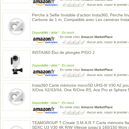
Aucun avis, soyez le premier 
Perche à Selfie Invisible d'action Insta360, Perche In
Carbone de 1 m, Compatible avec Les caméras Ins
Disponibilité / délai * : En stock
En vente chez
Amazon MarketPlace
Aucun avis, soyez le premier 
INSTA360 Étui de plongée P/GO 2
Disponibilité / délai * : En stock
En vente chez
Amazon MarketPlace
Aucun avis, soyez le premier 
Insta360 Carte mémoire microSD UHS-III V30 A2 pou
X/One X2/X3/X4, One R/One RS, Ace Pro et Sphere
Disponibilité / délai * : En stock
En vente chez
Amazon MarketPlace
Aucun avis, soyez le premier 
TEAMGROUP T-Create S.M.A.R.T Carte mémoire fla
SDXC U3 V30 4K R/W Vitesse jusqu'à 160/150 Mo/s 