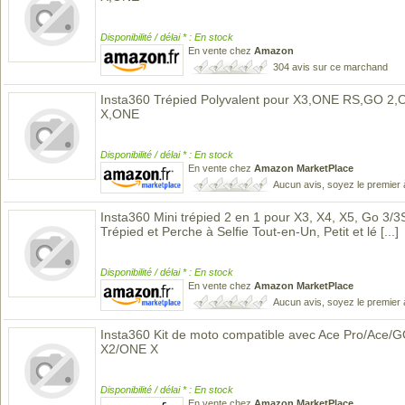
Disponibilité / délai * : En stock
En vente chez
Amazon
304 avis sur ce marchand
Insta360 Trépied Polyvalent pour X3,ONE RS,GO 
X,ONE
Disponibilité / délai * : En stock
En vente chez
Amazon MarketPlace
Aucun avis, soyez le premier 
Insta360 Mini trépied 2 en 1 pour X3, X4, X5, Go 3/3S
Trépied et Perche à Selfie Tout-en-Un, Petit et lé
[...]
Disponibilité / délai * : En stock
En vente chez
Amazon MarketPlace
Aucun avis, soyez le premier 
Insta360 Kit de moto compatible avec Ace Pro/Ace
X2/ONE X
Disponibilité / délai * : En stock
En vente chez
Amazon MarketPlace