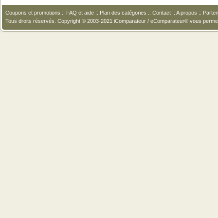
Coupons et promotions
::
FAQ et aide
::
Plan des catégories
::
Contact
::
A propos
::
Parten
Tous droits réservés. Copyright © 2003-2021 iComparateur / eComparateur® vous perme