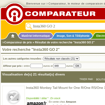
Bienvenue sur i-Comparateur, le moteur de comparaison de
Matériel informatique
Image, Son & Téléphonie
Elect
i-Comparateur de prix
» Résultat de votre recherche "Insta360 GO 2"
Votre recherche "Insta360 GO 2"
Les autres catégories trouvées :
Affiner par prix :
entre
euros et
euros
Visualisation de(s) 21 résultat(s) divers
TRIER PAR :
BOUTI
Insta360 Monkey Tail Mount for One R/One RS/One
Disponibilité / délai * : En stock
En vente chez
Amazon