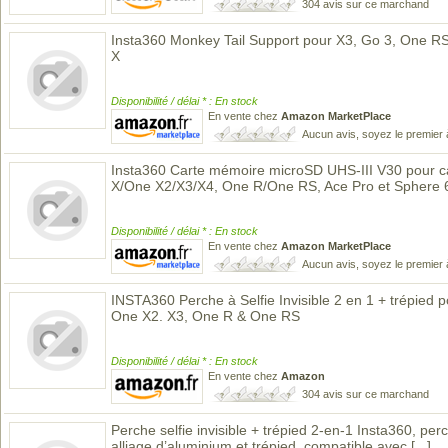
304 avis sur ce marchand
Insta360 Monkey Tail Support pour X3, Go 3, One R
X
Disponibilité / délai * : En stock
En vente chez
Amazon MarketPlace
Aucun avis, soyez le premier 
Insta360 Carte mémoire microSD UHS-III V30 pour c
X/One X2/X3/X4, One R/One RS, Ace Pro et Sphere 
Disponibilité / délai * : En stock
En vente chez
Amazon MarketPlace
Aucun avis, soyez le premier 
INSTA360 Perche à Selfie Invisible 2 en 1 + trépied
One X2. X3, One R & One RS
Disponibilité / délai * : En stock
En vente chez
Amazon
304 avis sur ce marchand
Perche selfie invisible + trépied 2-en-1 Insta360, perc
alliage d’aluminium et trépied, compatible avec
[...]