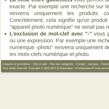
exacte. Par exemple une recherche sur le
renverra uniquement les produits co
Concrètement, cela signifie qu'un produit
"appareil photo numérique" ne serait pas 
L'exclusion de mot-clef avec "-"
vous p
ou une expression. Par exemple une recher
numérique -photo" renverra uniquement de
les mots-clefs numérique et photo.
Coupons et promotions
::
FAQ et aide
::
Plan des catégories
::
Contact
::
A propos
::
Parten
Tous droits réservés. Copyright © 2003-2021 iComparateur / eComparateur® vous perme