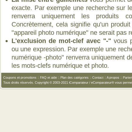
exacte. Par exemple une recherche sur le
renverra uniquement les produits co
Concrètement, cela signifie qu'un produit
"appareil photo numérique" ne serait pas 
L'exclusion de mot-clef avec "-"
vous p
ou une expression. Par exemple une recher
numérique -photo" renverra uniquement de
les mots-clefs numérique et photo.
Coupons et promotions
::
FAQ et aide
::
Plan des catégories
::
Contact
::
A propos
::
Parten
Tous droits réservés. Copyright © 2003-2021 iComparateur / eComparateur® vous perme