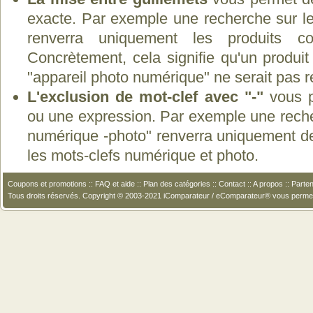
exacte. Par exemple une recherche sur le
renverra uniquement les produits co
Concrètement, cela signifie qu'un produit
"appareil photo numérique" ne serait pas 
L'exclusion de mot-clef avec "-"
vous p
ou une expression. Par exemple une recher
numérique -photo" renverra uniquement de
les mots-clefs numérique et photo.
Coupons et promotions
::
FAQ et aide
::
Plan des catégories
::
Contact
::
A propos
::
Parten
Tous droits réservés. Copyright © 2003-2021 iComparateur / eComparateur® vous perme