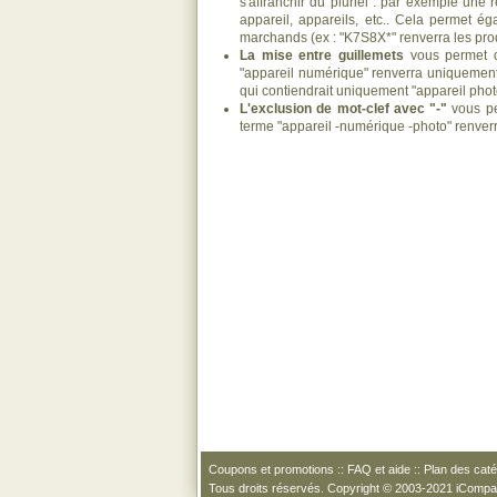
s'affranchir du pluriel : par exemple une 
appareil, appareils, etc.. Cela permet ég
marchands (ex : "K7S8X*" renverra les pro
La mise entre guillemets
vous permet d
"appareil numérique" renverra uniquement 
qui contiendrait uniquement "appareil pho
L'exclusion de mot-clef avec "-"
vous pe
terme "appareil -numérique -photo" renver
Coupons et promotions
::
FAQ et aide
::
Plan des caté
Tous droits réservés. Copyright © 2003-2021 iComp