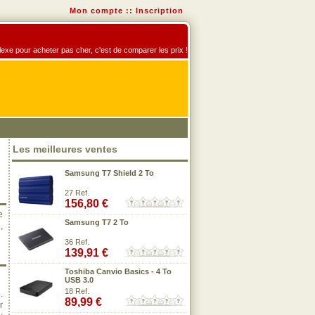
Mon compte
::
Inscription
éflexe pour acheter pas cher, c'est de comparer les prix !
Les meilleures ventes
Samsung T7 Shield 2 To
27 Ref.
156,80 €
e
Samsung T7 2 To
,
36 Ref.
139,91 €
Toshiba Canvio Basics - 4 To
USB 3.0
18 Ref.
.
89,99 €
r