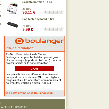
:
Seagate IronWolf - 4 To
s
26 Ref.
e
96,11 €
t
Logitech Keyboard K120
e
78 Ref.
9,99 €
5% de réduction
Profitez d'une réduction de 5% sur
Boulanger.com pour l'achat d'un produit gros
électroménager (à partir de 449 euro). Pour en
profiter, saisissez le code promotion :
GAM5
Les prix affichés sur i-Comparateur tiennent
compte de cette réduction. Offre non éligible en
magasin et sur les opérations commerciales et
nouveautés, valable jusqu'au 31/05/24.
Voir cette promo chez Boulanger.com
d
r réalisée le 08/08/2026.