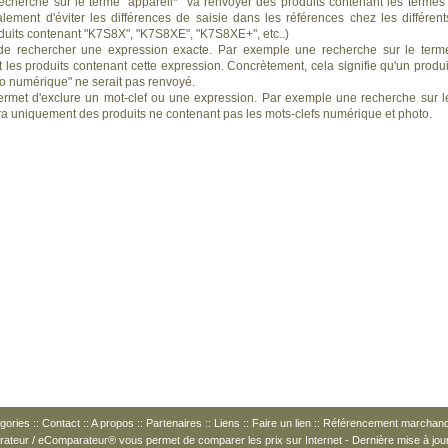
recherche sur le terme "appareil*" va renvoyer des produits contenant les termes 
alement d'éviter les différences de saisie dans les références chez les différent
duits contenant "K7S8X", "K7S8XE", "K7S8XE+", etc..)
e rechercher une expression exacte. Par exemple une recherche sur le term
les produits contenant cette expression. Concrètement, cela signifie qu'un produi
to numérique" ne serait pas renvoyé.
rmet d'exclure un mot-clef ou une expression. Par exemple une recherche sur l
ra uniquement des produits ne contenant pas les mots-clefs numérique et photo.
gories
::
Contact
::
A propos
::
Partenaires
::
Liens
::
Faire un lien
::
Référencement marchan
arateur / eComparateur® vous permet de
comparer les prix
sur Internet - Dernière mise à jou