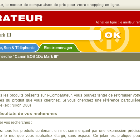
r, le moteur de comparaison de prix pour votre shopping en ligne.
Achat en ligne : le meilleur r
e, Son & Téléphonie
Electroménager
cherche "Canon EOS 1Dx Mark III"
s les produits présents sur i-Comparateur. Vous pouvez tenter de reformuler votr
ues du produit que vous cherchez. Si vous cherchez une référence particulière
ce (ex : Nikon D80)
ésultats de vos recherches
ner vos recherches :
z tous les produits contenant un mot commençant par une expression précise
ère le mot que vous souhaitez élargir, sans espace. Ce joker est pratique pou