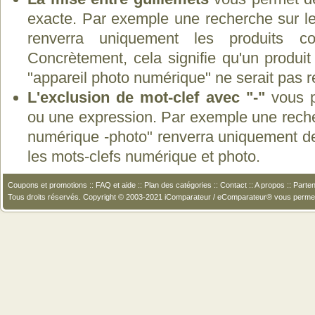
exacte. Par exemple une recherche sur le
renverra uniquement les produits co
Concrètement, cela signifie qu'un produit
"appareil photo numérique" ne serait pas 
L'exclusion de mot-clef avec "-"
vous p
ou une expression. Par exemple une recher
numérique -photo" renverra uniquement de
les mots-clefs numérique et photo.
Coupons et promotions
::
FAQ et aide
::
Plan des catégories
::
Contact
::
A propos
::
Parten
Tous droits réservés. Copyright © 2003-2021 iComparateur / eComparateur® vous perme