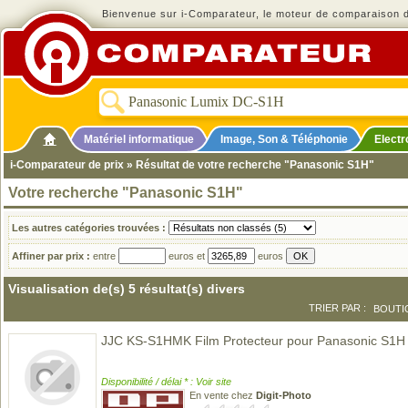
Bienvenue sur i-Comparateur, le moteur de comparaison de
Matériel informatique
Image, Son & Téléphonie
Elect
i-Comparateur de prix
» Résultat de votre recherche "Panasonic S1H"
Votre recherche "Panasonic S1H"
Les autres catégories trouvées :
Affiner par prix :
entre
euros et
euros
Visualisation de(s) 5 résultat(s) divers
TRIER PAR :
BOUTI
JJC KS-S1HMK Film Protecteur pour Panasonic S1H
Disponibilité / délai * : Voir site
En vente chez
Digit-Photo