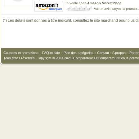
En vente chez
Amazon MarketPlace
Aucun avis, soyez le premier 
(*) Les délais sont donnés à titre indicatif, consultez le site marchand pour plus d
Coupons et promotions
::
FAQ et aide
::
Plan des catégories
::
Contact
::
A propos
::
Parten
Tous droits réservés. Copyright © 2003-2021 iComparateur / eComparateur® vous perme