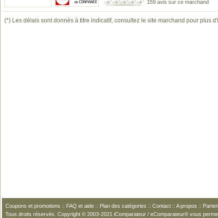
159 avis sur ce marchand
(*) Les délais sont donnés à titre indicatif, consultez le site marchand pour plus d
Coupons et promotions
::
FAQ et aide
::
Plan des catégories
::
Contact
::
A propos
::
Parten
Tous droits réservés. Copyright © 2003-2021 iComparateur / eComparateur® vous perme