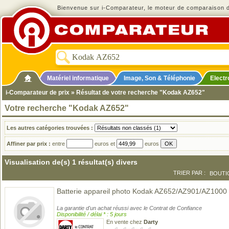
Bienvenue sur i-Comparateur, le moteur de comparaison de
Matériel informatique
Image, Son & Téléphonie
Elect
i-Comparateur de prix
» Résultat de votre recherche "Kodak AZ652"
Votre recherche "Kodak AZ652"
Les autres catégories trouvées :
Affiner par prix :
entre
euros et
euros
Visualisation de(s) 1 résultat(s) divers
TRIER PAR :
BOUTI
Batterie appareil photo Kodak AZ652/AZ901/AZ1000
La garantie d'un achat réussi avec le Contrat de Confiance
Disponibilité / délai * : 5 jours
En vente chez
Darty