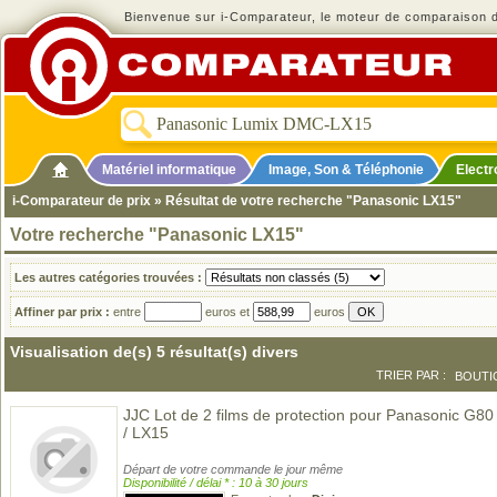
Bienvenue sur i-Comparateur, le moteur de comparaison de
Matériel informatique
Image, Son & Téléphonie
Elect
i-Comparateur de prix
» Résultat de votre recherche "Panasonic LX15"
Votre recherche "Panasonic LX15"
Les autres catégories trouvées :
Affiner par prix :
entre
euros et
euros
Visualisation de(s) 5 résultat(s) divers
TRIER PAR :
BOUTI
JJC Lot de 2 films de protection pour Panasonic G8
/ LX15
Départ de votre commande le jour même
Disponibilité / délai * : 10 à 30 jours