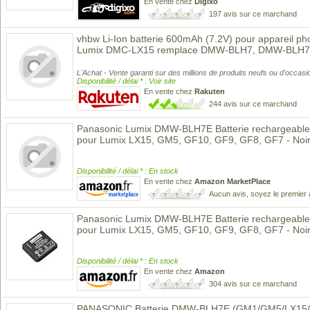
En vente chez
Digixo
197 avis sur ce marchand
vhbw Li-Ion batterie 600mAh (7.2V) pour appareil p
Lumix DMC-LX15 remplace DMW-BLH7, DMW-BLH
L'Achat - Vente garanti sur des millions de produits neufs ou d'occasi
Disponibilité / délai * : Voir site
En vente chez
Rakuten
244 avis sur ce marchand
Panasonic Lumix DMW-BLH7E Batterie rechargeable
pour Lumix LX15, GM5, GF10, GF9, GF8, GF7 - Noi
Disponibilité / délai * : En stock
En vente chez
Amazon MarketPlace
Aucun avis, soyez le premier 
Panasonic Lumix DMW-BLH7E Batterie rechargeable
pour Lumix LX15, GM5, GF10, GF9, GF8, GF7 - Noi
Disponibilité / délai * : En stock
En vente chez
Amazon
304 avis sur ce marchand
PANASONIC Batterie DMW-BLH7E (GM1/GM5/LX15