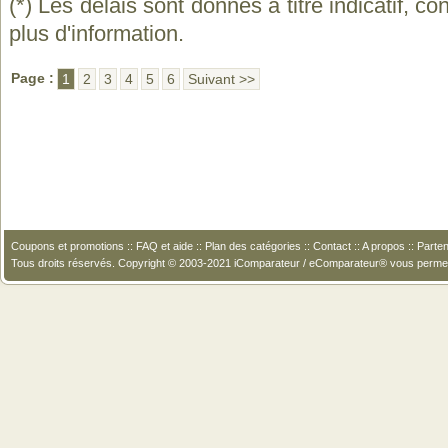
(*) Les délais sont donnés à titre indicatif, c
plus d'information.
Page :
1
2
3
4
5
6
Suivant >>
Coupons et promotions
::
FAQ et aide
::
Plan des catégories
::
Contact
::
A propos
::
Parten
Tous droits réservés. Copyright © 2003-2021 iComparateur / eComparateur® vous perme