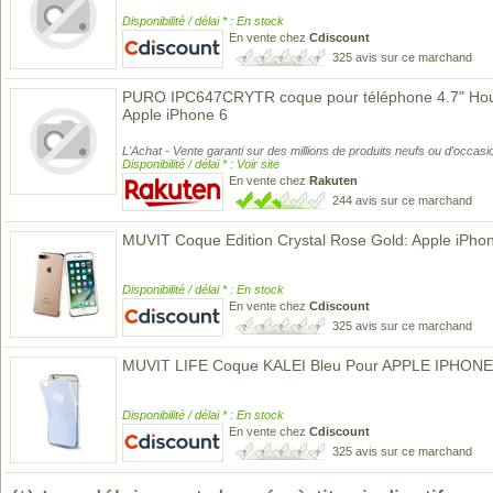
Disponibilité / délai * : En stock
En vente chez
Cdiscount
325 avis sur ce marchand
PURO IPC647CRYTR coque pour téléphone 4.7" Hou
Apple iPhone 6
L'Achat - Vente garanti sur des millions de produits neufs ou d'occasi
Disponibilité / délai * : Voir site
En vente chez
Rakuten
244 avis sur ce marchand
MUVIT Coque Edition Crystal Rose Gold: Apple iPhone
Disponibilité / délai * : En stock
En vente chez
Cdiscount
325 avis sur ce marchand
MUVIT LIFE Coque KALEI Bleu Pour APPLE IPHONE
Disponibilité / délai * : En stock
En vente chez
Cdiscount
325 avis sur ce marchand