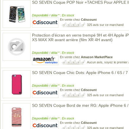
SO SEVEN Coque POP Noir +TACHES Pour APPLE 
Disponibilité / délai * : En stock
En vente chez
Cdiscount
325 avis sur ce marchand
Protection d'écran en verre trempé 9H et 4H Apple i
XS MAX XR avant arrière (film XR 4H avant)
Disponibilité / délai * : En stock
En vente chez
Amazon MarketPlace
Aucun avis, soyez le premier 
SO SEVEN Coque Chic Dots: Apple iPhone 6 / 6S / 7 
Disponibilité / délai * : En stock
En vente chez
Cdiscount
325 avis sur ce marchand
SO SEVEN Coque Bord de mer RG: Apple iPhone 6 / 6
Disponibilité / délai * : En stock
En vente chez
Cdiscount
325 avis sur ce marchand