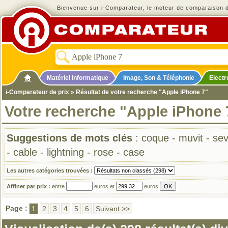
Bienvenue sur i-Comparateur, le moteur de comparaison de
Matériel informatique
Image, Son & Téléphonie
Elect
i-Comparateur de prix
» Résultat de votre recherche "Apple iPhone 7"
Votre recherche "Apple iPhone 
Suggestions de mots clés
:
coque
-
muvit
-
se
-
cable
-
lightning
-
rose
-
case
Les autres catégories trouvées :
Affiner par prix :
entre
euros et
euros
Page :
1
2
3
4
5
6
Suivant >>