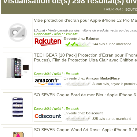
Visualisation de(s) 298 résultat(s) di
TRIER PAR :
BOUTI
Vitre protection d'écran pour Apple iPhone 12 Pro Ma
L'Achat - Vente garanti sur des millions de produits neufs ou d'occasi
Disponibilité / délai * : Voir site
En vente chez
Rakuten
244 avis sur ce marchand
TECHGEAR [10 Pack] Protection d'Écran pour iPhone
Pouces), Film de Protection Ultra Clair avec Chiffon 
Disponibilité / délai * : En stock
En vente chez
Amazon MarketPlace
Aucun avis, soyez le premier 
SO SEVEN Coque Bord de mer Bleu: Apple iPhone 6 / 
Disponibilité / délai * : En stock
En vente chez
Cdiscount
325 avis sur ce marchand
SO SEVEN Coque Wood Art Rose: Apple iPhone 6 / 6S