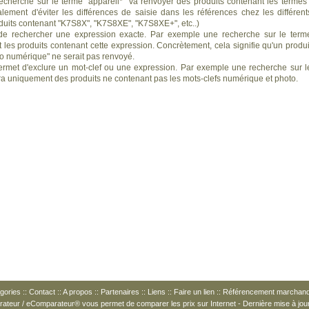
recherche sur le terme "appareil*" va renvoyer des produits contenant les termes 
alement d'éviter les différences de saisie dans les références chez les différent
duits contenant "K7S8X", "K7S8XE", "K7S8XE+", etc..)
e rechercher une expression exacte. Par exemple une recherche sur le term
les produits contenant cette expression. Concrètement, cela signifie qu'un produi
to numérique" ne serait pas renvoyé.
rmet d'exclure un mot-clef ou une expression. Par exemple une recherche sur l
ra uniquement des produits ne contenant pas les mots-clefs numérique et photo.
gories
::
Contact
::
A propos
::
Partenaires
::
Liens
::
Faire un lien
::
Référencement marchan
arateur / eComparateur® vous permet de
comparer les prix
sur Internet - Dernière mise à jou