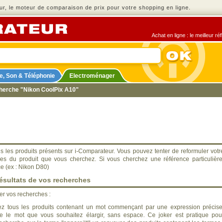
r, le moteur de comparaison de prix pour votre shopping en ligne.
Achat en ligne : le meilleur r
e, Son & Téléphonie
Electroménager
cherche "Nikon CoolPix A10"
s les produits présents sur i-Comparateur. Vous pouvez tenter de reformuler votr
ues du produit que vous cherchez. Si vous cherchez une référence particulière
ce (ex : Nikon D80)
ésultats de vos recherches
ner vos recherches :
z tous les produits contenant un mot commençant par une expression précise
ère le mot que vous souhaitez élargir, sans espace. Ce joker est pratique pou