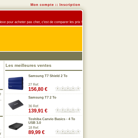
Mon compte
::
Inscription
éflexe pour acheter pas cher, c'est de comparer les prix !
Les meilleures ventes
Samsung T7 Shield 2 To
27 Ref.
156,80 €
e
Samsung T7 2 To
,
36 Ref.
139,91 €
Toshiba Canvio Basics - 4 To
USB 3.0
18 Ref.
.
89,99 €
r