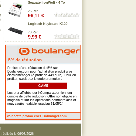
:
Seagate IronWolf - 4 To
s
26 Ref.
e
96,11 €
t
Logitech Keyboard K120
e
78 Ref.
9,99 €
5% de réduction
Profitez d'une réduction de 5% sur
Boulanger.com pour l'achat d'un produit gros
électroménager (à partir de 449 euro). Pour en
profiter, saisissez le code promotion :
GAM5
Les prix affichés sur i-Comparateur tiennent
compte de cette réduction. Offre non éligible en
magasin et sur les opérations commerciales et
nouveautés, valable jusqu'au 31/05/24.
Voir cette promo chez Boulanger.com
d
r réalisée le 06/08/2026.