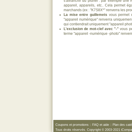
s'affranchir du pluriel : par exemple une 
appareil, appareils, etc.. Cela permet ég
marchands (ex : "K7S8X*" renverra les pro
La mise entre guillemets
vous permet d
"appareil numérique" renverra uniquement 
qui contiendrait uniquement "appareil pho
L'exclusion de mot-clef avec "-"
vous pe
terme "appareil -numérique -photo" renver
Coupons et promotions
::
FAQ et aide
::
Plan des caté
Tous droits réservés. Copyright © 2003-2021 iComp