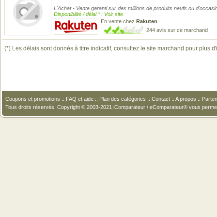
L'Achat - Vente garanti sur des millions de produits neufs ou d'occasi
Disponibilité / délai * : Voir site
En vente chez
Rakuten
244 avis sur ce marchand
(*) Les délais sont donnés à titre indicatif, consultez le site marchand pour plus d
Coupons et promotions
::
FAQ et aide
::
Plan des catégories
::
Contact
::
A propos
::
Parten
Tous droits réservés. Copyright © 2003-2021 iComparateur / eComparateur® vous perme