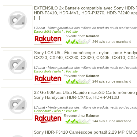
EXTENSILO 2x Batterie compatible avec Sony HDR
HDR-PJ410, HDR-MV1, HDR-PJ270, HDR-PJ240 appa
[...]
L'Achat - Vente garanti sur des millions de produits neufs ou d'occasi
Disponibilité / délai * : Voir site
En vente chez
Rakuten
244 avis sur ce marchand
Sony LCS-U5 - Étui caméscope - nylon - pour Han
CX220, CX240, CX280, CX320, CX405, CX410, CX4
L'Achat - Vente garanti sur des millions de produits neufs ou d'occasi
Disponibilité / délai * : Voir site
En vente chez
Rakuten
244 avis sur ce marchand
32 Go 80Mo/s Ultra Rapide microSD Carte mémoire
Sony Handycam HDR-CX405, HDR-PJ410B
L'Achat - Vente garanti sur des millions de produits neufs ou d'occasi
Disponibilité / délai * : Voir site
En vente chez
Rakuten
244 avis sur ce marchand
Sony HDR-PJ410 Caméscope portatif 2,29 MP CMOS 