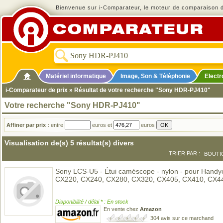
Bienvenue sur i-Comparateur, le moteur de comparaison de
Matériel informatique
Image, Son & Téléphonie
Elect
i-Comparateur de prix
» Résultat de votre recherche "Sony HDR-PJ410"
Votre recherche "Sony HDR-PJ410"
Affiner par prix :
entre
euros et
euros
Visualisation de(s) 5 résultat(s) divers
TRIER PAR :
BOUTI
Sony LCS-U5 - Étui caméscope - nylon - pour Han
CX220, CX240, CX280, CX320, CX405, CX410, CX4
Disponibilité / délai * : En stock
En vente chez
Amazon
304 avis sur ce marchand