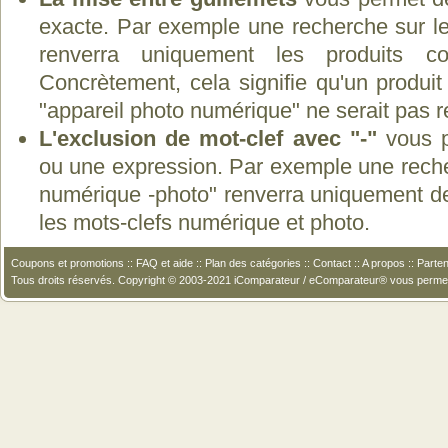
exacte. Par exemple une recherche sur le
renverra uniquement les produits co
Concrètement, cela signifie qu'un produit
"appareil photo numérique" ne serait pas 
L'exclusion de mot-clef avec "-"
vous p
ou une expression. Par exemple une recher
numérique -photo" renverra uniquement de
les mots-clefs numérique et photo.
Coupons et promotions
::
FAQ et aide
::
Plan des catégories
::
Contact
::
A propos
::
Parten
Tous droits réservés. Copyright © 2003-2021 iComparateur / eComparateur® vous perme