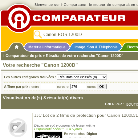
Bienvenue sur i-Comparateur, le moteur de comparaison de
Matériel informatique
Image, Son & Téléphonie
Elect
i-Comparateur de prix
» Résultat de votre recherche "Canon 1200D"
Votre recherche "Canon 1200D"
Les autres catégories trouvées :
Affiner par prix :
entre
euros et
euros
Visualisation de(s) 8 résultat(s) divers
TRIER PAR :
BOUTI
JJC Lot de 2 films de protection pour Canon 1200D
Départ de votre commande le jour même
Disponibilité / délai * : 2 à 5 jours
En vente chez
Digixo