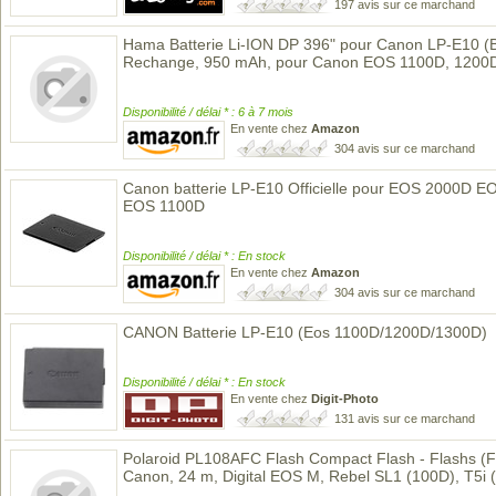
197 avis sur ce marchand
Hama Batterie Li-ION DP 396" pour Canon LP-E10 (B
Rechange, 950 mAh, pour Canon EOS 1100D, 1200
Disponibilité / délai * : 6 à 7 mois
En vente chez
Amazon
304 avis sur ce marchand
Canon batterie LP-E10 Officielle pour EOS 2000D
EOS 1100D
Disponibilité / délai * : En stock
En vente chez
Amazon
304 avis sur ce marchand
CANON Batterie LP-E10 (Eos 1100D/1200D/1300D)
Disponibilité / délai * : En stock
En vente chez
Digit-Photo
131 avis sur ce marchand
Polaroid PL108AFC Flash Compact Flash - Flashs (F
Canon, 24 m, Digital EOS M, Rebel SL1 (100D), T5i 