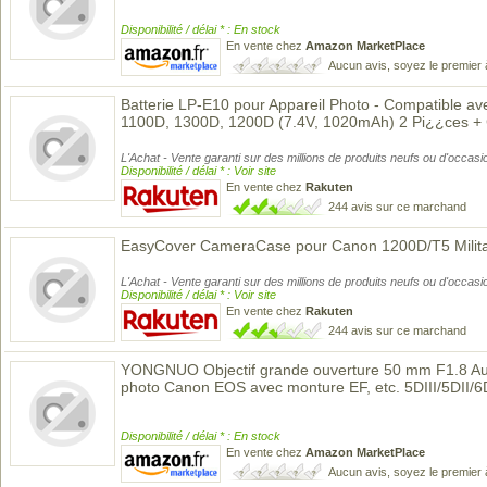
Disponibilité / délai * : En stock
En vente chez
Amazon MarketPlace
Aucun avis, soyez le premier 
Batterie LP-E10 pour Appareil Photo - Compatible 
1100D, 1300D, 1200D (7.4V, 1020mAh) 2 Pi¿¿ces +
L'Achat - Vente garanti sur des millions de produits neufs ou d'occasi
Disponibilité / délai * : Voir site
En vente chez
Rakuten
244 avis sur ce marchand
EasyCover CameraCase pour Canon 1200D/T5 Milita
L'Achat - Vente garanti sur des millions de produits neufs ou d'occasi
Disponibilité / délai * : Voir site
En vente chez
Rakuten
244 avis sur ce marchand
YONGNUO Objectif grande ouverture 50 mm F1.8 Aut
photo Canon EOS avec monture EF, etc. 5DIII/5DII/
Disponibilité / délai * : En stock
En vente chez
Amazon MarketPlace
Aucun avis, soyez le premier 