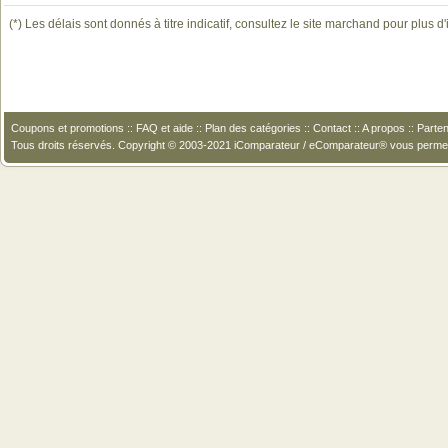
(*) Les délais sont donnés à titre indicatif, consultez le site marchand pour plus d
Coupons et promotions
::
FAQ et aide
::
Plan des catégories
::
Contact
::
A propos
::
Parten
Tous droits réservés. Copyright © 2003-2021 iComparateur / eComparateur® vous perme