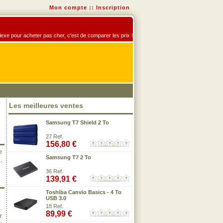
Mon compte
::
Inscription
éflexe pour acheter pas cher, c'est de comparer les prix !
Les meilleures ventes
Samsung T7 Shield 2 To
27 Ref.
156,80 €
e
Samsung T7 2 To
,
36 Ref.
139,91 €
Toshiba Canvio Basics - 4 To
USB 3.0
18 Ref.
.
89,99 €
r