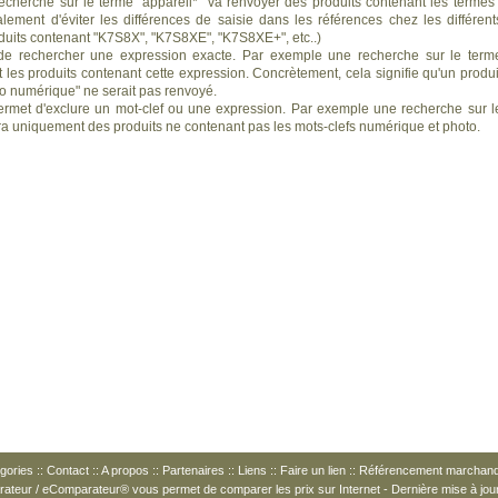
recherche sur le terme "appareil*" va renvoyer des produits contenant les termes 
alement d'éviter les différences de saisie dans les références chez les différent
duits contenant "K7S8X", "K7S8XE", "K7S8XE+", etc..)
e rechercher une expression exacte. Par exemple une recherche sur le term
les produits contenant cette expression. Concrètement, cela signifie qu'un produi
to numérique" ne serait pas renvoyé.
rmet d'exclure un mot-clef ou une expression. Par exemple une recherche sur l
ra uniquement des produits ne contenant pas les mots-clefs numérique et photo.
gories
::
Contact
::
A propos
::
Partenaires
::
Liens
::
Faire un lien
::
Référencement marchan
arateur / eComparateur® vous permet de
comparer les prix
sur Internet - Dernière mise à jou