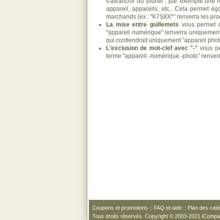
s'affranchir du pluriel : par exemple une 
appareil, appareils, etc.. Cela permet ég
marchands (ex : "K7S8X*" renverra les pro
La mise entre guillemets
vous permet d
"appareil numérique" renverra uniquement 
qui contiendrait uniquement "appareil pho
L'exclusion de mot-clef avec "-"
vous pe
terme "appareil -numérique -photo" renver
Coupons et promotions
::
FAQ et aide
::
Plan des caté
Tous droits réservés. Copyright © 2003-2021 iComp