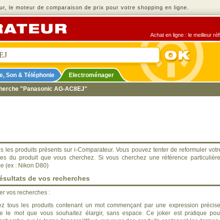
r, le moteur de comparaison de prix pour votre shopping en ligne.
Achat en ligne : le meilleur r
e, Son & Téléphonie
Electroménager
echerche "Panasonic AG-AC8EJ"
s les produits présents sur i-Comparateur. Vous pouvez tenter de reformuler votr
ues du produit que vous cherchez. Si vous cherchez une référence particulière
ce (ex : Nikon D80)
ésultats de vos recherches
ner vos recherches :
z tous les produits contenant un mot commençant par une expression précise
ère le mot que vous souhaitez élargir, sans espace. Ce joker est pratique pou