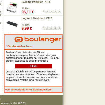
:
Seagate IronWolf - 4 To
s
26 Ref.
e
96,11 €
t
Logitech Keyboard K120
e
78 Ref.
9,99 €
5% de réduction
Profitez d'une réduction de 5% sur
Boulanger.com pour l'achat d'un produit gros
électroménager (à partir de 449 euro). Pour en
profiter, saisissez le code promotion :
GAM5
Les prix affichés sur i-Comparateur tiennent
compte de cette réduction. Offre non éligible en
magasin et sur les opérations commerciales et
nouveautés, valable jusqu'au 31/05/24.
Voir cette promo chez Boulanger.com
d
r réalisée le 07/08/2026.