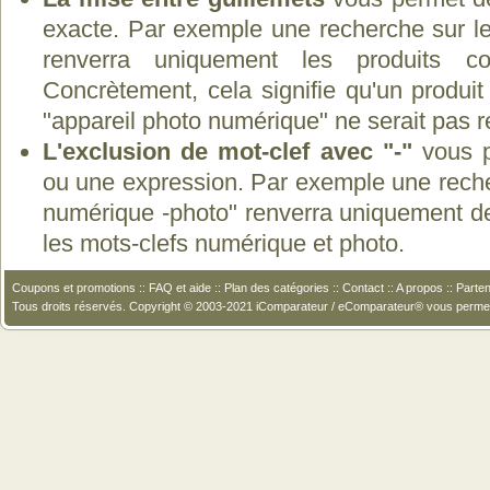
exacte. Par exemple une recherche sur le
renverra uniquement les produits co
Concrètement, cela signifie qu'un produit
"appareil photo numérique" ne serait pas 
L'exclusion de mot-clef avec "-"
vous p
ou une expression. Par exemple une recher
numérique -photo" renverra uniquement de
les mots-clefs numérique et photo.
Coupons et promotions
::
FAQ et aide
::
Plan des catégories
::
Contact
::
A propos
::
Parten
Tous droits réservés. Copyright © 2003-2021 iComparateur / eComparateur® vous perme