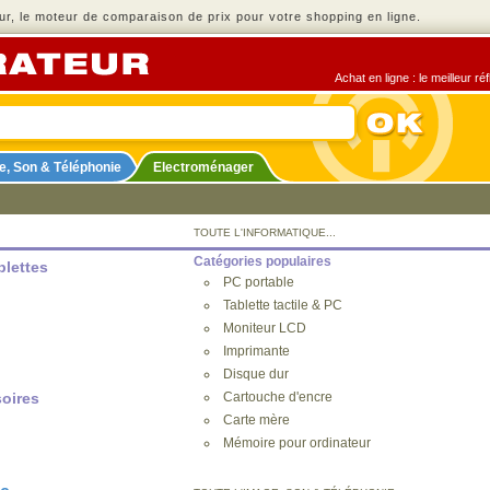
r, le moteur de comparaison de prix pour votre shopping en ligne.
Achat en ligne : le meilleur r
e, Son & Téléphonie
Electroménager
TOUTE L'INFORMATIQUE...
Catégories populaires
blettes
PC portable
Tablette tactile & PC
Moniteur LCD
Imprimante
Disque dur
soires
Cartouche d'encre
Carte mère
Mémoire pour ordinateur