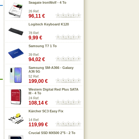
Seagate IronWolf - 4 To
26 Ref.
96,11 €
Logitech Keyboard K120
78 Ref.
9,99 €
Samsung T7 1 To
39 Ref.
94,02 €
Samsung SM-A366 - Galaxy
A36 5G
52 Ref.
199,00 €
Western Digital Red Plus SATA
III - 4 To
24 Ref.
108,14 €
Kärcher SC3 Easy Fix
14 Ref.
119,99 €
Crucial SSD MX500 2"5 - 2 To