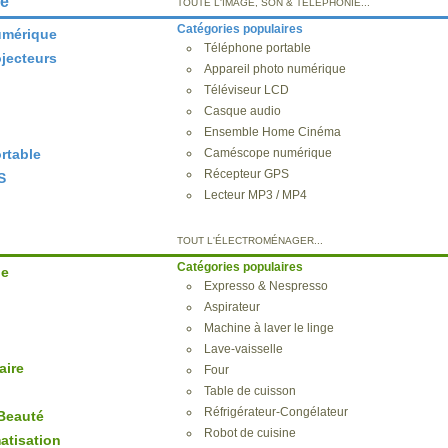
ie
TOUTE L'IMAGE, SON & TÉLÉPHONIE...
Catégories populaires
umérique
Téléphone portable
ojecteurs
Appareil photo numérique
Téléviseur LCD
Casque audio
Ensemble Home Cinéma
rtable
Caméscope numérique
Récepteur GPS
S
Lecteur MP3 / MP4
TOUT L'ÉLECTROMÉNAGER...
Catégories populaires
ge
Expresso & Nespresso
Aspirateur
Machine à laver le linge
Lave-vaisselle
aire
Four
Table de cuisson
Réfrigérateur-Congélateur
Beauté
Robot de cuisine
atisation