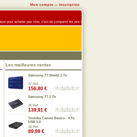
Mon compte
::
Inscription
éflexe pour acheter pas cher, c'est de comparer les prix !
Les meilleures ventes
Samsung T7 Shield 2 To
27 Ref.
156,80 €
Samsung T7 2 To
36 Ref.
139,91 €
Toshiba Canvio Basics - 4 To
USB 3.0
18 Ref.
89,99 €